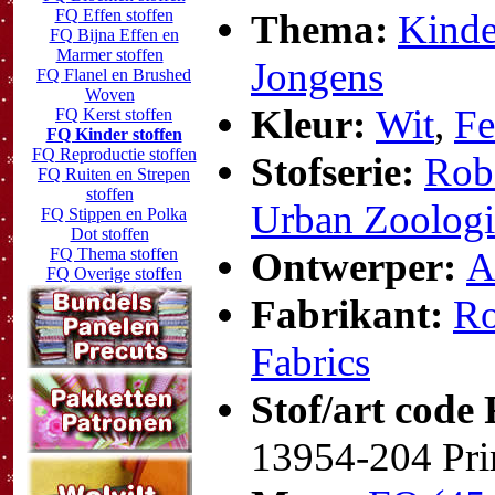
FQ Effen stoffen
Thema:
Kinde
FQ Bijna Effen en
Marmer stoffen
Jongens
FQ Flanel en Brushed
Woven
Kleur:
Wit
,
Fe
FQ Kerst stoffen
FQ Kinder stoffen
FQ Reproductie stoffen
Stofserie:
Rob
FQ Ruiten en Strepen
stoffen
Urban Zoologi
FQ Stippen en Polka
Dot stoffen
FQ Thema stoffen
Ontwerper:
A
FQ Overige stoffen
Fabrikant:
Ro
Fabrics
Stof/art code
13954-204 Pr