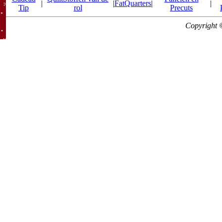
|
|
FatQuarters
|
|
Tip
rol
Precuts
Copyright 