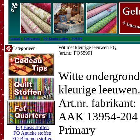
Winkel
»
FatQuarters
»
FQ Kinder stoffen
»
FQ5599
Wit met kleurige leeuwen FQ
Categorieën
[art.nr.: FQ5599]
Witte ondergrond
kleurige leeuwen
Art.nr. fabrikant:
AAK 13954-204
Primary
FQ Basis stoffen
FQ Antieke stoffen
FQ Bloemen stoffen