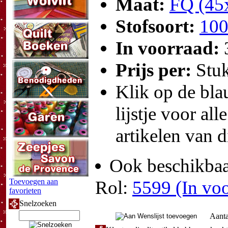
Maat:
FQ (45
Stofsoort:
100
In voorraad:
Prijs per:
Stu
Klik op de blau
lijstje voor all
artikelen van d
Ook beschikbaar
Toevoegen aan
Rol:
5599 (In voo
favorieten
Snelzoeken
Aanta