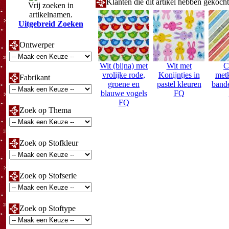
Klanten die dit artikel hebben gekoch
Vrij zoeken in
artikelnamen.
Uitgebreid Zoeken
Ontwerper
Wit (bijna) met
Wit met
C
vrolijke rode,
Konijntjes in
metk
Fabrikant
groene en
pastel kleuren
band
blauwe vogels
FQ
FQ
Zoek op Thema
Zoek op Stofkleur
Zoek op Stofserie
Zoek op Stoftype