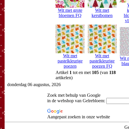
Wit met grote
Wit met
k
bloemen FQ
kerstbomen
bl
vl
Wit met
Wit met
Wit 
pastelkleurige
pastelkleurige
blau
poezen
poezen FQ
Artikel
1
tot en met
105
(van
118
artikelen)
donderdag 06 augustus, 2026
Zoek met behulp van Google
in de webshop van Gelrebloem:
Aangepast zoeken in onze website
Ge