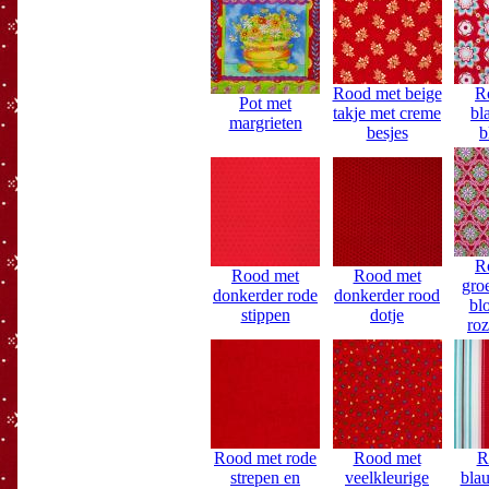
Rood met beige
R
Pot met
takje met creme
bl
margrieten
besjes
b
R
Rood met
Rood met
gro
donkerder rode
donkerder rood
bl
stippen
dotje
roz
Rood met rode
Rood met
R
strepen en
veelkleurige
bla