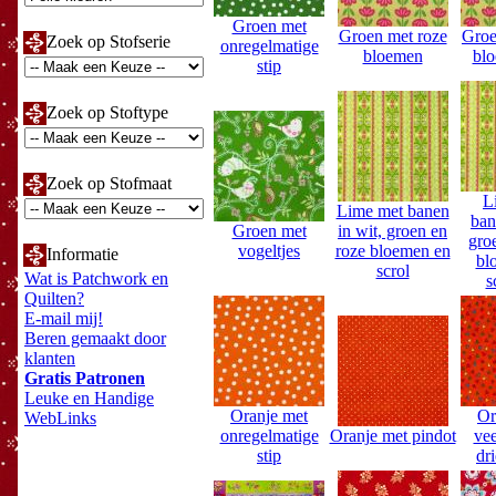
Groen met
Groen met roze
Groe
Zoek op Stofserie
onregelmatige
bloemen
bl
stip
Zoek op Stoftype
Zoek op Stofmaat
L
Lime met banen
ban
Groen met
in wit, groen en
gro
vogeltjes
roze bloemen en
Informatie
bl
scrol
Wat is Patchwork en
s
Quilten?
E-mail mij!
Beren gemaakt door
klanten
Gratis Patronen
Leuke en Handige
Oranje met
Or
WebLinks
onregelmatige
Oranje met pindot
vee
stip
dr