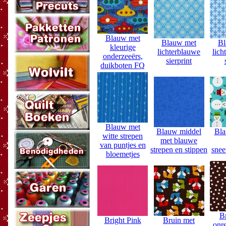
Blauw met
Blauw met
Bl
kleurige
lichterblauwe
lich
onderzeeërs,
sierprint
duikboten FQ
Blauw met
Blauw middel
Bla
witte strepen
met blauwe
van puntjes en
strepen en stippen
sne
bloemetjes
B
Bright Pink
Bruin met
onr