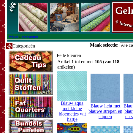
Winkel
»
Felle kleuren
Maak selectie:
Categorieën
Felle kleuren
Artikel
1
tot en met
105
(van
118
artikelen)
Blauw aqua
Blauw licht met
Blau
met kleine
blauwe strepen en
blau
bloemetjes wit
stippen
en 
hartje