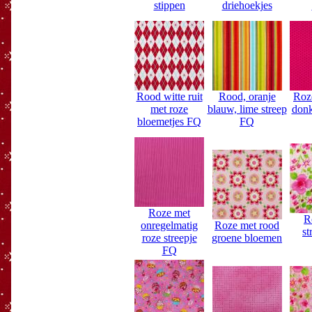
stippen
driehoekjes
Rood witte ruit
Rood, oranje
Roze
met roze
blauw, lime streep
donk
bloemetjes FQ
FQ
Roze met
R
onregelmatig
Roze met rood
st
roze streepje
groene bloemen
FQ