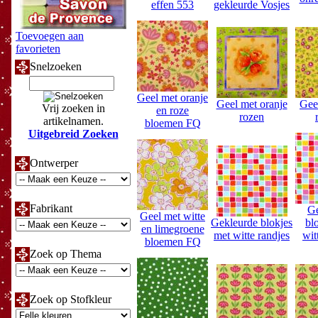
effen 553
gekleurde Vosjes
Toevoegen aan
favorieten
Snelzoeken
Geel met oranje
Geel met oranje
Gee
Vrij zoeken in
en roze
rozen
artikelnamen.
bloemen FQ
Uitgebreid Zoeken
Ontwerper
Fabrikant
Ge
Geel met witte
Gekleurde blokjes
bl
en limegroene
met witte randjes
wit
bloemen FQ
Zoek op Thema
Zoek op Stofkleur