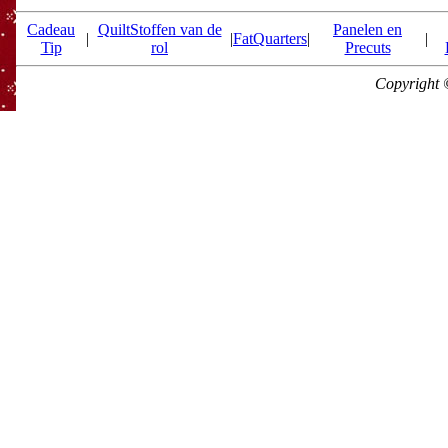
Cadeau
QuiltStoffen van de
Panelen en
|
|
FatQuarters
|
|
Tip
rol
Precuts
Copyright 