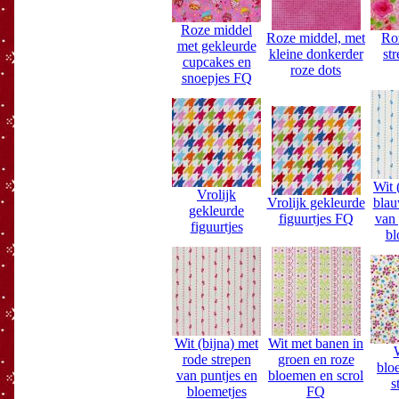
Roze middel
Roze middel, met
Ro
met gekleurde
kleine donkerder
st
cupcakes en
roze dots
snoepjes FQ
Wit 
Vrolijk
Vrolijk gekleurde
blau
gekleurde
figuurtjes FQ
van 
figuurtjes
bl
Wit (bijna) met
Wit met banen in
rode strepen
groen en roze
blo
van puntjes en
bloemen en scrol
s
bloemetjes
FQ