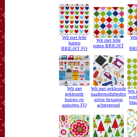
Wit met felle
Wit
Wit met felle
harten
ruiten BRIGHT
BRIGHT FQ
BR
Wit met
Wit met gekleurde
Wit 
gekleurde
naaibenodigheden
wieb
huisjes en
grijze hexagon
bla
autootjes FQ
achtergrond