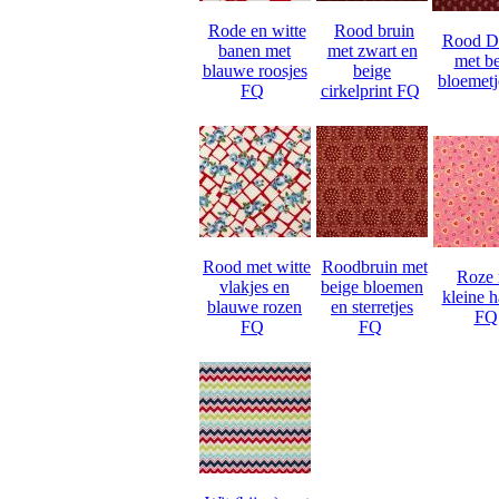
Rode en witte
Rood bruin
Rood D
banen met
met zwart en
met b
blauwe roosjes
beige
bloemet
FQ
cirkelprint FQ
Rood met witte
Roodbruin met
Roze 
vlakjes en
beige bloemen
kleine h
blauwe rozen
en sterretjes
FQ
FQ
FQ