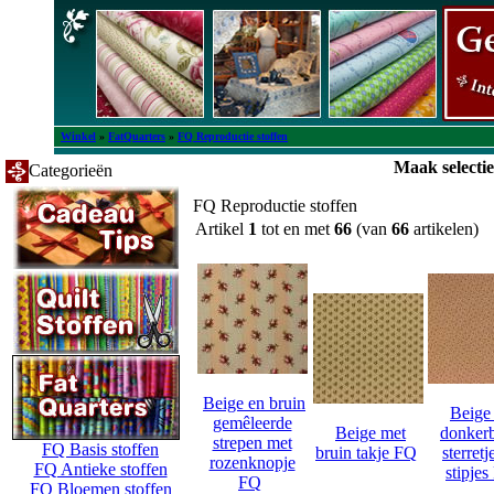
Winkel
»
FatQuarters
»
FQ Reproductie stoffen
Maak selectie
Categorieën
FQ Reproductie stoffen
Artikel
1
tot en met
66
(van
66
artikelen)
Beige en bruin
Beige
gemêleerde
Beige met
donker
strepen met
FQ Basis stoffen
bruin takje FQ
sterretj
rozenknopje
FQ Antieke stoffen
stipje
FQ
FQ Bloemen stoffen