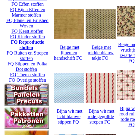
FQ Effen stoffen
FQ Bijna Effen en
Marmer stoffen
FQ Flanel en Brushed
Woven
FQ Kerst stoffen
FQ Kinder stoffen
FQ Reproductie
Beige me
Beige met
Beige met
stoffen
vruchtj
lijnen en
middenblauw
FQ Ruiten en Strepen
zwarte t
handschrift FQ
takje FQ
stoffen
FQ
FQ Stippen en Polka
Dot stoffen
FQ Thema stoffen
FQ Overige stoffen
Bijna w
Bijna wit met
Bijna wit met
rood rui
licht blauwe
rode gegolfde
rode ro
stippen FQ
strepen FQ
FQ