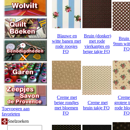
Blauwe en
Bruin (donker)
Bruin
witte banen met
met rode
9mm witt
rode roosjes
vierkantjes en
FQ
FQ
beige takje FQ
Creme met
Creme
beige rondjes
Creme met
grotere t
met bloemen
bruin takje FQ
rode bl
Toevoegen aan
FQ
FQ
favorieten
Snelzoeken