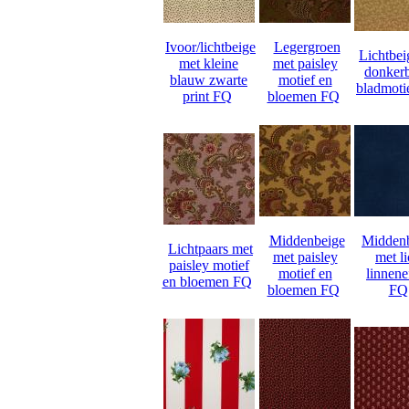
Ivoor/lichtbeige
Legergroen
Lichtbei
met kleine
met paisley
donker
blauw zwarte
motief en
bladmoti
print FQ
bloemen FQ
Middenbeige
Midden
Lichtpaars met
met paisley
met li
paisley motief
motief en
linnene
en bloemen FQ
bloemen FQ
FQ