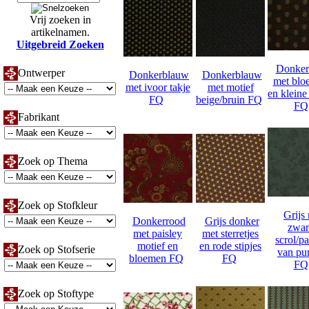
Vrij zoeken in
artikelnamen.
Uitgebreid Zoeken
Donker
Ontwerper
Donkerblauw
Donkerblauw
met blo
met ivoor takje
met motief
en kleine 
FQ
beige/bruin FQ
FQ
Fabrikant
Zoek op Thema
Zoek op Stofkleur
Grijs
Donkerrood
Grijs donker
zwar
met paisley
met sterretjes
scrol/pa
motief en
en rode stipjes
Zoek op Stofserie
van pun
bloemen FQ
FQ
FQ
Zoek op Stoftype