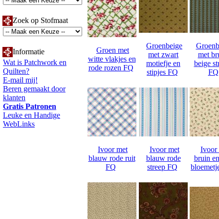
Zoek op Stofmaat
Groenbeige
Groenb
Groen met
Informatie
met zwart
met br
witte vlakjes en
Wat is Patchwork en
motiefje en
beige st
rode rozen FQ
Quilten?
stipjes FQ
FQ
E-mail mij!
Beren gemaakt door
klanten
Gratis Patronen
Leuke en Handige
WebLinks
Ivoor met
Ivoor met
Ivoor
blauw rode ruit
blauw rode
bruin en
FQ
streep FQ
bloemetj