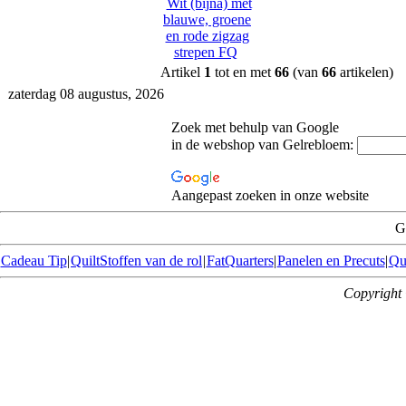
Wit (bijna) met
blauwe, groene
en rode zigzag
strepen FQ
Artikel
1
tot en met
66
(van
66
artikelen)
zaterdag 08 augustus, 2026
Zoek met behulp van Google
in de webshop van Gelrebloem:
Aangepast zoeken in onze website
G
Cadeau Tip
|
QuiltStoffen van de rol
|
FatQuarters
|
Panelen en Precuts
|
Qu
Copyright