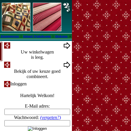
 Klantgegevens
|
Inhoud Winkelwagen
|
Afrekenen
::
Winkelwagen
Uw winkelwagen
is leeg.
Ontwerpmuur
Bekijk of uw keuze goed
combineert.
Inloggen
Hartelijk Welkom!
E-Mail adres:
Wachtwoord:
(vergeten?)