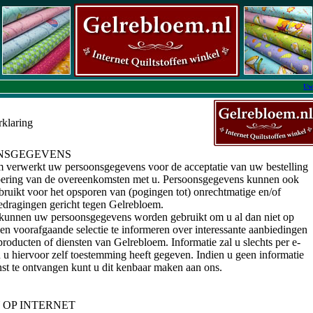
Uw
rklaring
NSGEGEVENS
 verwerkt uw persoonsgegevens voor de acceptatie van uw bestelling
oering van de overeenkomsten met u. Persoonsgegevens kunnen ook
ruikt voor het opsporen van (pogingen tot) onrechtmatige en/of
gedragingen gericht tegen Gelrebloem.
kunnen uw persoonsgegevens worden gebruikt om u al dan niet op
een voorafgaande selectie te informeren over interessante aanbiedingen
producten of diensten van Gelrebloem. Informatie zal u slechts per e-
n u hiervoor zelf toestemming heeft gegeven. Indien u geen informatie
st te ontvangen kunt u dit kenbaar maken aan ons.
 OP INTERNET