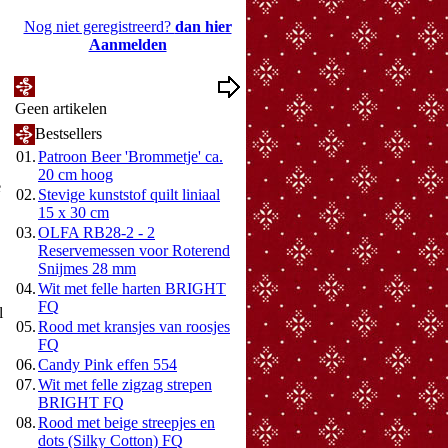
Nog niet geregistreerd?
dan hier
Aanmelden
Mijn Wenslijst
Geen artikelen
Bestsellers
01.
Patroon Beer 'Brommetje' ca.
20 cm hoog
e
02.
Stevige kunststof quilt liniaal
15 x 30 cm
03.
OLFA RB28-2 - 2
Reservemessen voor Roterend
Snijmes 28 mm
04.
Wit met felle harten BRIGHT
FQ
l
05.
Rood met kransjes van roosjes
FQ
06.
Candy Pink effen 554
07.
Wit met felle zigzag strepen
BRIGHT FQ
08.
Rood met beige streepjes en
dots (Silky Cotton) FQ