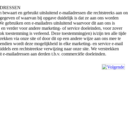
ADRESSEN
 bewaart en gebruikt uitsluitend e-mailadressen die rechtstreeks aan on
egeven of waarvan bij opgave duidelijk is dat ze aan ons worden
 We gebruiken een e-mailadres uitsluitend waarvoor dit aan ons is
en verder voor andere marketing- of service doeleinden, voor zover
ok toestemming is verleend. Deze toestemming(en) is/zijn ten alle tijde
trekken via onze site of door dit op een andere wijze aan ons mee te
endien wordt deze mogelijkheid in elke marketing- en service e-mail
ddels een rechtstreekse verwijzing naar onze site. We verstrekken
oit e-mailadressen aan derden t.b.v. commerciële doeleinden.