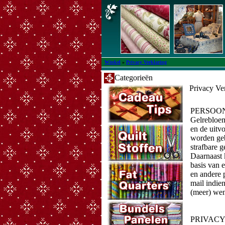
Winkel
»
Privacy Verklaring
Categorieën
Privacy Ve
PERSOO
Gelrebloem
en de uitv
worden geb
strafbare 
Daarnaast 
basis van 
en andere 
mail indie
(meer) wen
PRIVACY