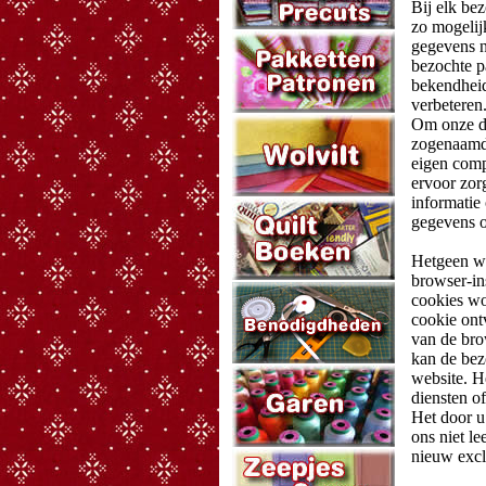
Bij elk be
zo mogelij
gegevens n
bezochte p
bekendheid,
verbeteren
Om onze di
zogenaamde
eigen comp
ervoor zorg
informatie
gegevens o
Hetgeen wa
browser-in
cookies wo
cookie ontv
van de bro
kan de bez
website. H
diensten of
Het door u
ons niet l
nieuw exc