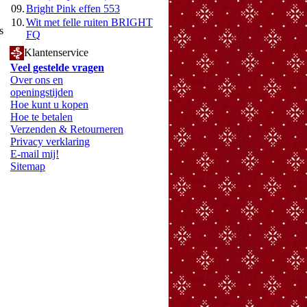
09.
Bright Pink effen 553
10.
Wit met felle ruiten BRIGHT
s
FQ
Klantenservice
Veel gestelde vragen
Over ons en
openingstijden
Hoe kunt u kopen
Hoe te betalen
Verzenden & Retourneren
Privacy verklaring
E-mail mij!
Sitemap