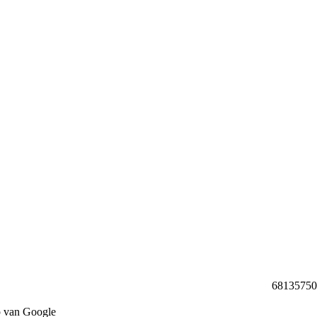
68135750 b
p van Google