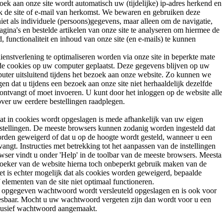
zoek aan onze site wordt automatisch uw (tijdelijke) ip-adres herkend en
k de site of e-mail van herkomst. We bewaren en gebruiken deze
iet als individuele (persoons)gegevens, maar alleen om de navigatie,
agina's en bestelde artikelen van onze site te analyseren om hiermee de
 functionaliteit en inhoud van onze site (en e-mails) te kunnen
.
enstverlening te optimaliseren worden via onze site in beperkte mate
 cookies op uw computer geplaatst. Deze gegevens blijven op uw
uter uitsluitend tijdens het bezoek aan onze website. Zo kunnen we
en dat u tijdens een bezoek aan onze site niet herhaaldelijk dezelfde
 ontvangt of moet invoeren. U kunt door het inloggen op de website all
ver uw eerdere bestellingen raadplegen.
t in cookies wordt opgeslagen is mede afhankelijk van uw eigen
stellingen. De meeste browsers kunnen zodanig worden ingesteld dat
rden geweigerd of dat u op de hoogte wordt gesteld, wanneer u een
angt. Instructies met betrekking tot het aanpassen van de instellingen
wser vindt u onder 'Help' in de toolbar van de meeste browsers. Meesta
oeker van de website hierna toch onbeperkt gebruik maken van de
et is echter mogelijk dat als cookies worden geweigerd, bepaalde
 elementen van de site niet optimaal functioneren.
 opgegeven wachtwoord wordt versleuteld opgeslagen en is ook voor
eesbaar. Mocht u uw wachtwoord vergeten zijn dan wordt voor u een
lusief wachtwoord aangemaakt.