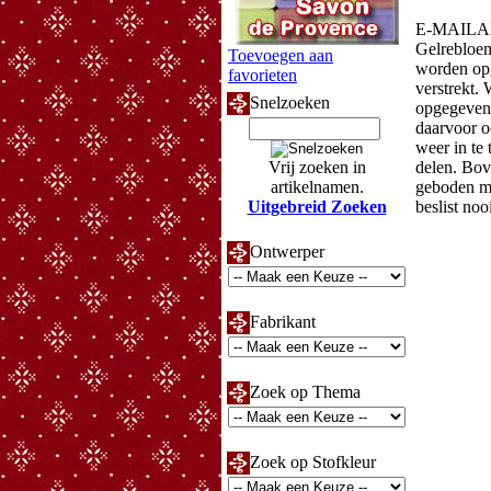
E-MAIL
Gelrebloem
Toevoegen aan
worden opg
favorieten
verstrekt.
Snelzoeken
opgegeven 
daarvoor o
weer in te 
Vrij zoeken in
delen. Bov
artikelnamen.
geboden mi
Uitgebreid Zoeken
beslist no
Ontwerper
Fabrikant
Zoek op Thema
Zoek op Stofkleur