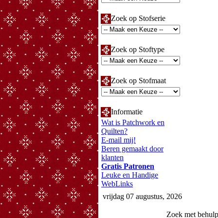
Zoek op Stofserie
Zoek op Stoftype
Zoek op Stofmaat
Informatie
Wat is Patchwork en
Quilten?
E-mail mij!
Beren gemaakt door
klanten
Gratis Patronen
Leuke en Handige
WebLinks
vrijdag 07 augustus, 2026
Zoek met behul