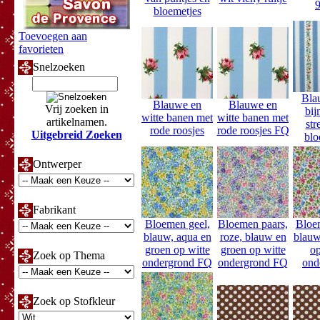
bloemetjes
Toevoegen aan
favorieten
Snelzoeken
Bla
Blauwe en
Blauwe en
Vrij zoeken in
bij
witte banen met
witte banen met
artikelnamen.
str
rode roosjes
rode roosjes FQ
Uitgebreid Zoeken
blo
Ontwerper
Fabrikant
Bloemen geel,
Bloemen paars,
Bloe
blauw, aqua en
roze, blauw en
blauw
groen op witte
groen op witte
op
Zoek op Thema
ondergrond FQ
ondergrond FQ
ond
Zoek op Stofkleur