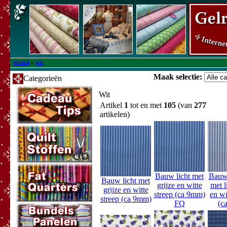
Winkel
»
Wit
Maak selectie:
Categorieën
Wit
Artikel
1
tot en met
105
(van
277
artikelen)
Bauw licht met
Bauwg
Bauw licht met
grijze en witte
met l
grijze en witte
streep (ca 9mm)
en wi
streep (ca 9mm)
FQ
(c