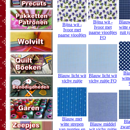
Bijna wit -
Blauw
Bijna wit -
Ivoor met
witte
Ivoor met
paarse viooltjes
ruit 
paarse viooltjes
FQ
Bla
Blauw licht wit
Blauw licht wit
witt
vichy ruitje
vichy ruitje FQ
Blauw met
Bl
witte strepen
Blauw middel
zwart
van puntjes en
wit vichy ruitje