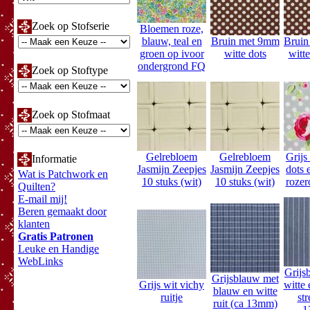
Zoek op Stofserie
Bloemen roze,
blauw, teal en
Bruin met 9mm
Brui
groen op ivoor
witte dots
witt
ondergrond FQ
Zoek op Stoftype
Zoek op Stofmaat
Gelrebloem
Gelrebloem
Grijs
Informatie
Jasmijn Zeepjes
Jasmijn Zeepjes
dots 
Wat is Patchwork en
10 stuks (wit)
10 stuks (wit)
rozer
Quilten?
E-mail mij!
Beren gemaakt door
klanten
Gratis Patronen
Leuke en Handige
WebLinks
Grijs
Grijsblauw met
Grijs wit vichy
witte
blauw en witte
ruitje
str
ruit (ca 13mm)
1