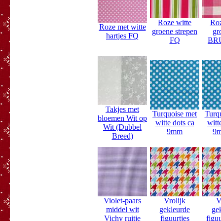
Roze witte
Roz
Roze met witte
groene strepen
gr
hartjes FQ
FQ
BR
Takjes met
Turquoise met
Turq
bloemen Wit op
witte dots ca
witt
Wit (Dubbel
9mm
9
Breed)
Violet-paars
Vrolijk
V
middel wit
gekleurde
ge
Vichy ruitje
figuurtjes
figu