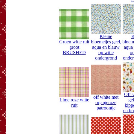
Kleine
K
Groen witte ruit
bloemetjes geel,
bloeme
groot
aqua en blauw
aqua
BRUSHED
op witte
op
ondergrond
onde
Off-
off white met
Lime roze witte
ge
orjanjeroze
ruit
kipp
patroontje
en bru