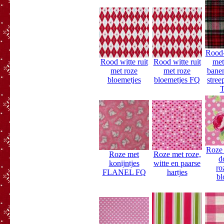
Rood-
Rood witte ruit
Rood witte ruit
met
met roze
met roze
banen
bloemetjes
bloemetjes FQ
stree
T
Roze 
Roze met
Roze met roze,
d
konijntjes
witte en paarse
ro
FLANEL FQ
hartjes
bl