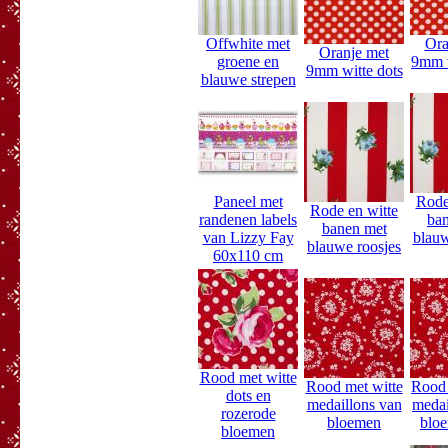
Offwhite met
Ora
Oranje met
groene en
9mm w
9mm witte dots
blauwe strepen
Paneel met
Rode
Rode en witte
randenen labels
ba
banen met
van Lizzy Fay
blauw
blauwe roosjes
60x110 cm
Rood met witte
Rood met witte
Rood 
dots en
medaillons van
medai
rozerode
bloemen
blo
bloemen