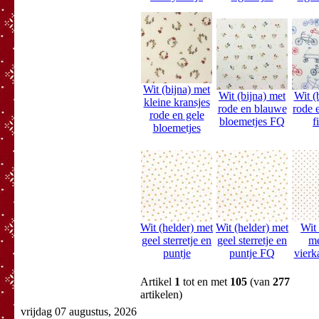
Wit (bijna) met
Wit (bijna) met
Wit (
kleine kransjes
rode en blauwe
rode 
rode en gele
bloemetjes FQ
f
bloemetjes
Wit (helder) met
Wit (helder) met
Wit 
geel sterretje en
geel sterretje en
me
puntje
puntje FQ
vierk
Artikel
1
tot en met
105
(van
277
artikelen)
vrijdag 07 augustus, 2026