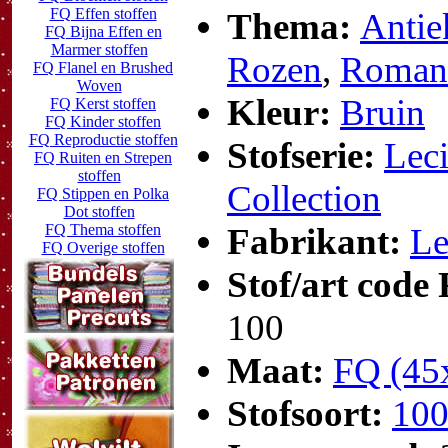
FQ Effen stoffen
Thema:
Antie
FQ Bijna Effen en
Marmer stoffen
Rozen
,
Romant
FQ Flanel en Brushed
Woven
Kleur:
Bruin
FQ Kerst stoffen
FQ Kinder stoffen
FQ Reproductie stoffen
Stofserie:
Lec
FQ Ruiten en Strepen
stoffen
Collection
FQ Stippen en Polka
Dot stoffen
FQ Thema stoffen
Fabrikant:
Le
FQ Overige stoffen
Stof/art code
100
Maat:
FQ (45
Stofsoort:
100