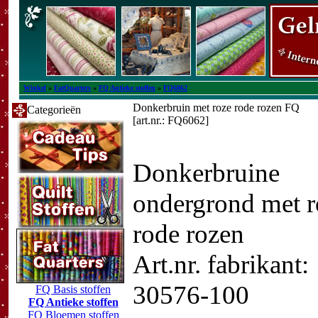
Winkel
»
FatQuarters
»
FQ Antieke stoffen
»
FQ6062
Donkerbruin met roze rode rozen FQ
Categorieën
[art.nr.: FQ6062]
Donkerbruine
ondergrond met r
rode rozen
Art.nr. fabrikant:
30576-100
FQ Basis stoffen
FQ Antieke stoffen
FQ Bloemen stoffen