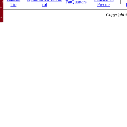
|
|
FatQuarters
|
|
Tip
rol
Precuts
Copyright 