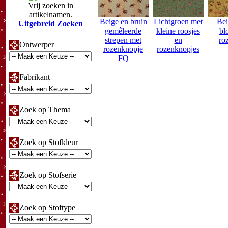
Vrij zoeken in
artikelnamen.
Beige en bruin
Lichtgroen met
Bei
Uitgebreid Zoeken
gemêleerde
kleine roosjes
bl
strepen met
en
ro
Ontwerper
rozenknopje
rozenknopjes
FQ
Fabrikant
Zoek op Thema
Zoek op Stofkleur
Zoek op Stofserie
Zoek op Stoftype