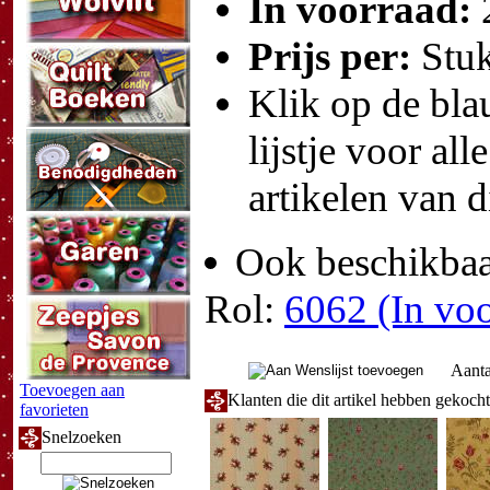
In voorraad:
Prijs per:
Stu
Klik op de blau
lijstje voor all
artikelen van d
Ook beschikbaar
Rol:
6062 (In voo
Aanta
Toevoegen aan
Klanten die dit artikel hebben gekoch
favorieten
Snelzoeken