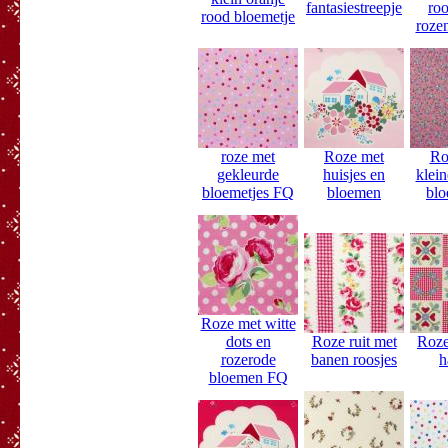
fantasiestreepje
roo
rood bloemetje
roze
roze met
Roze met
Ro
gekleurde
huisjes en
klei
bloemetjes FQ
bloemen
blo
Roze met witte
dots en
Roze ruit met
Roze
rozerode
banen roosjes
h
bloemen FQ