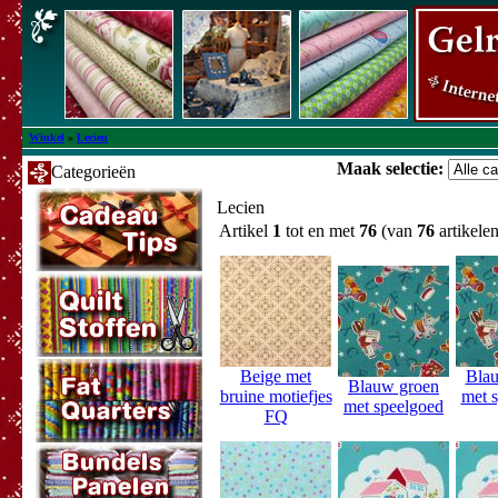
Winkel
»
Lecien
Maak selectie:
Categorieën
Lecien
Artikel
1
tot en met
76
(van
76
artikelen
Beige met
Bla
Blauw groen
bruine motiefjes
met 
met speelgoed
FQ