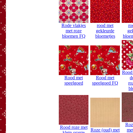
Rode vlakjes
rood met
ro
met roze
gekleurde
ge
bloemen FQ
bloemetjes
bloe
Rood 
Rood met
Rood met
d
speelgoed
speelgoed FQ
ro
bl
Roz
Rood roze met
Roze (oud) met
met
klein oranje