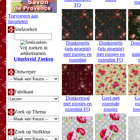
ro
FQ
Toevoegen aan
favorieten
Snelzoeken
Donkergrijs
Donkergrijs
Don
Vrij zoeken in
(iets groenig)
(iets groenig)
artikelnamen.
met roosjes en
met roosjes en
mid
Uitgebreid Zoeken
rozenlint
rozenlint FQ
Ontwerper
Fabrikant
Donkerrood
Geel met
Ge
met roosjes en
rozerode
ro
rozenlint FQ
roosjes
roo
Zoek op Thema
Zoek op Stofkleur