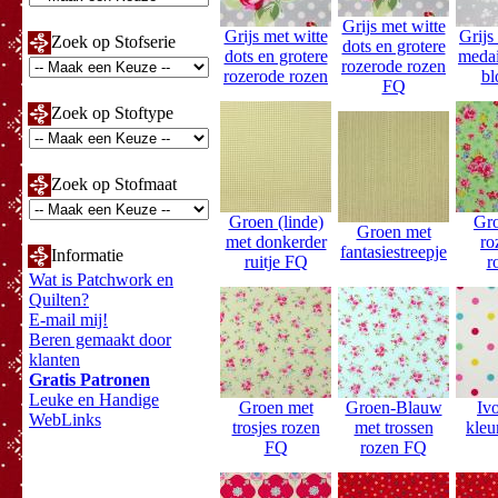
Grijs met witte
Grijs met witte
Grijs
Zoek op Stofserie
dots en grotere
dots en grotere
medai
rozerode rozen
rozerode rozen
bl
FQ
Zoek op Stoftype
Zoek op Stofmaat
Groen (linde)
Gr
Groen met
met donkerder
ro
fantasiestreepje
Informatie
ruitje FQ
r
Wat is Patchwork en
Quilten?
E-mail mij!
Beren gemaakt door
klanten
Gratis Patronen
Leuke en Handige
Groen met
Groen-Blauw
Iv
WebLinks
trosjes rozen
met trossen
kleu
FQ
rozen FQ