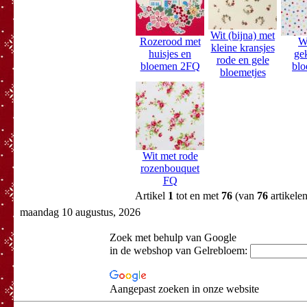
Wit (bijna) met
Rozerood met
W
kleine kransjes
huisjes en
ge
rode en gele
bloemen 2FQ
blo
bloemetjes
Wit met rode
rozenbouquet
FQ
Artikel
1
tot en met
76
(van
76
artikelen
maandag 10 augustus, 2026
Zoek met behulp van Google
in de webshop van Gelrebloem:
Aangepast zoeken in onze website