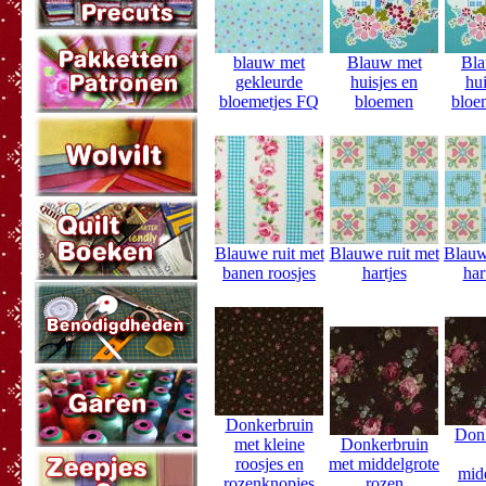
blauw met
Blauw met
Bla
gekleurde
huisjes en
hui
bloemetjes FQ
bloemen
bloe
Blauwe ruit met
Blauwe ruit met
Blauw
banen roosjes
hartjes
har
Donkerbruin
Don
met kleine
Donkerbruin
roosjes en
met middelgrote
mid
rozenknopjes
rozen