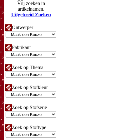
Vrij zoeken in
artikelnamen.
Uitgebreid Zoeken
Ontwerper
Fabrikant
Zoek op Thema
Zoek op Stofkleur
Zoek op Stofserie
Zoek op Stoftype