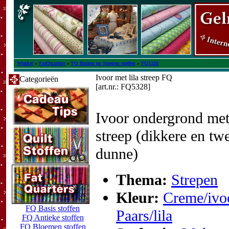
Winkel
»
FatQuarters
»
FQ Ruiten en Strepen stoffen
»
FQ5328
Ivoor met lila streep FQ
Categorieën
[art.nr.: FQ5328]
Ivoor ondergrond met 
streep (dikkere en tw
dunne)
Thema:
Strepen
Kleur:
Creme/ivo
FQ Basis stoffen
Paars/lila
FQ Antieke stoffen
FQ Bloemen stoffen