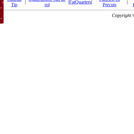
|
|
FatQuarters
|
|
Tip
rol
Precuts
Copyright 