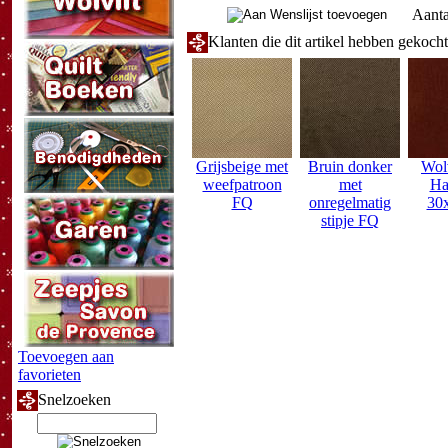
Aanta
Klanten die dit artikel hebben gekoch
Grijsbeige met
Bruin donker
Wolv
weefpatroon
met
Ha
FQ
onregelmatig
30
stipje FQ
Toevoegen aan
favorieten
Snelzoeken