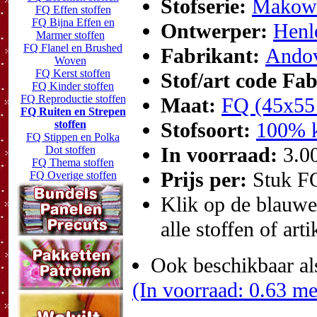
Stofserie:
Makowe
FQ Effen stoffen
FQ Bijna Effen en
Ontwerper:
Henl
Marmer stoffen
FQ Flanel en Brushed
Fabrikant:
Andov
Woven
FQ Kerst stoffen
Stof/art code Fa
FQ Kinder stoffen
FQ Reproductie stoffen
Maat:
FQ (45x55
FQ Ruiten en Strepen
stoffen
Stofsoort:
100% k
FQ Stippen en Polka
In voorraad:
3.0
Dot stoffen
FQ Thema stoffen
Prijs per:
Stuk F
FQ Overige stoffen
Klik op de blauwe t
alle stoffen of art
Ook beschikbaar al
(In voorraad: 0.63 me