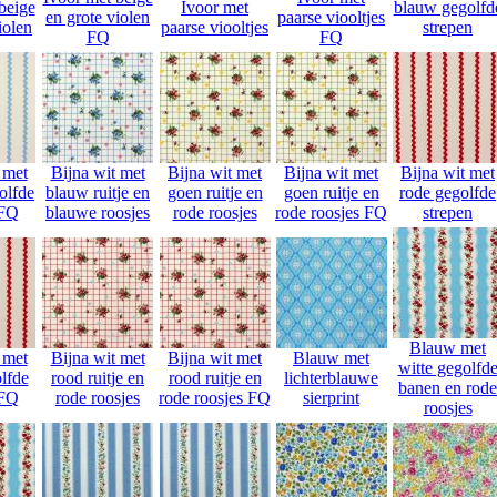
beige
Ivoor met
blauw gegolfd
en grote violen
paarse viooltjes
iolen
paarse viooltjes
strepen
FQ
FQ
 met
Bijna wit met
Bijna wit met
Bijna wit met
Bijna wit met
olfde
blauw ruitje en
goen ruitje en
goen ruitje en
rode gegolfde
 FQ
blauwe roosjes
rode roosjes
rode roosjes FQ
strepen
Blauw met
 met
Bijna wit met
Bijna wit met
Blauw met
witte gegolfd
lfde
rood ruitje en
rood ruitje en
lichterblauwe
banen en rode
 FQ
rode roosjes
rode roosjes FQ
sierprint
roosjes