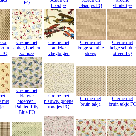
FQ
blaadjes
blaadjes FQ
vlindertjes
oor
Creme met
Creme met
Creme met
Creme met
bruin
anker, boei en
antieke
beige schuine
beige schuine
e FQ
kompas
vliegtuigen
streep
streep FQ
Creme met
met
blauwe
Creme met
Creme met
Creme met
e met
bloemen -
blauwe, groene
bruin takje
bruin takje F
jes
Painted Lily
rondjes FQ
Blue FQ