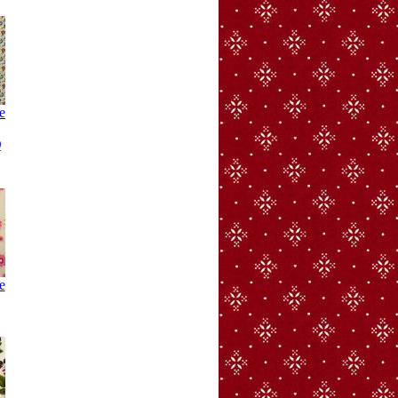
e
Q
e