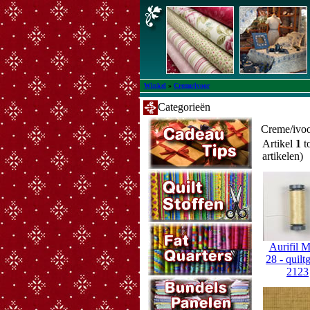
Winkel
»
Creme/ivoor
Categorieën
Creme/ivo
Artikel
1
t
artikelen)
Aurifil 
28 - quilt
2123