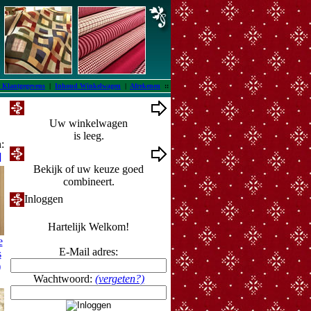
 Klantgegevens
|
Inhoud Winkelwagen
|
Afrekenen
::
Winkelwagen
Uw winkelwagen
is leeg.
:
Ontwerpmuur
]
Bekijk of uw keuze goed
combineert.
Inloggen
Hartelijk Welkom!
e
E-Mail adres:
s
)
Wachtwoord:
(vergeten?)