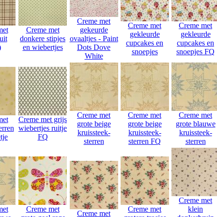
Creme met
Creme met
Creme met
met
Creme met
gekeurde
gekleurde
gekleurde
uit
donkere stipjes
ovaaltjes - Paint
cupcakes en
cupcakes en
)
en wiebertjes
Dots Dove
snoepjes
snoepjes FQ
White
Creme met
Creme met
Creme met
met
Creme met grijs
grote beige
grote beige
grote blauwe
erren
wiebertjes ruitje
kruissteek-
kruissteek-
kruissteek-
tje
FQ
sterren
sterren FQ
sterren
Creme met
met
Creme met
Creme met
klein
Creme met