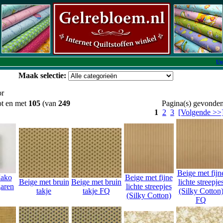
Uw
Maak selectie:
or
ot en met
105
(van
249
Pagina(s) gevonden
1
2
3
[Volgende >>
Beige met fijn
Mako
Beige met fijne
Beige met bruin
Beige met bruin
lichte streepje
garen
lichte streepjes
takje
takje FQ
(Silky Cotton
(Silky Cotton)
FQ