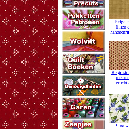
Beige m
lijnen 
handschri
Beige str
met ro
vruchtj
Bijna wi