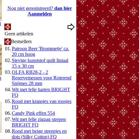
Nog niet geregistreerd?
dan hier
Aanmelden
t
Mijn Wenslijst
Geen artikelen
Bestsellers
01.
Patroon Beer 'Brommetje' ca.
20 cm hoog
02.
Stevige kunststof quilt liniaal
15 x 30 cm
03.
OLFA RB28-2 - 2
Reservemessen voor Roterend
t
Snijmes 28 mm
04.
Wit met felle harten BRIGHT
FQ
05.
Rood met kransjes van roosjes
FQ
06.
Candy Pink effen 554
07.
Wit met felle zigzag strepen
BRIGHT FQ
08.
Rood met beige streepjes en
dots (Silky Cotton) FQ