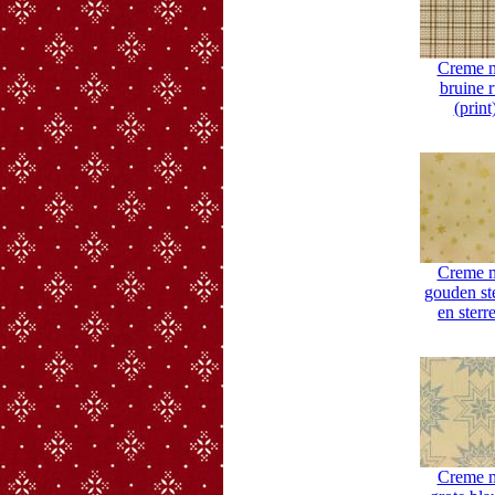
Creme 
bruine r
(print
Creme 
gouden st
en sterre
Creme 