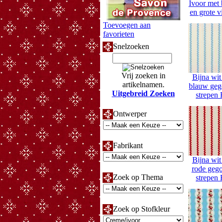
Ivoor met 
en grote v
Toevoegen aan
favorieten
Snelzoeken
Vrij zoeken in
Bijna wit
artikelnamen.
blauw geg
Uitgebreid Zoeken
strepen
Ontwerper
Fabrikant
Bijna wit
rode gego
Zoek op Thema
strepen
Zoek op Stofkleur