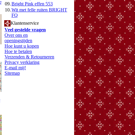
e
09.
Bright Pink effen 553
10.
Wit met felle ruiten BRIGHT
FQ
Klantenservice
Veel gestelde vragen
Over ons en
openingstijden
Hoe kunt u kopen
Hoe te betalen
Verzenden & Retourneren
Privacy verklaring
E-mail mij!
Sitemap
e