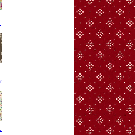
,
r
f
w