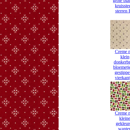
grote bl
kruisste
sterren
Creme 
klein
donkerbr
bloemetj
gestippe
vierkant
Creme 
klein
gekleur
wante