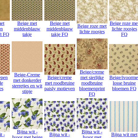
et
Beige met
Beige met
Beige roze me
Beige roze met
en
middenblauw
middenblauw
lichte roosjes
lichte roosjes
ft FQ
takje
takje FQ
FQ
Beige/creme
Beige-Creme
epen
Beige/creme
met sierlijke
Beige/ivoorme
met donkerder
de
met roodbruine
roodbruine
losse bruine
sterretjes en wit
es
paisly motieven
bloemenprint
bloemen FQ
stipje
FQ
Bijna wit -
Bijna wit -
t -
Bijna wit -
Bijna wit met
Ivoor met beige
Ivoor met