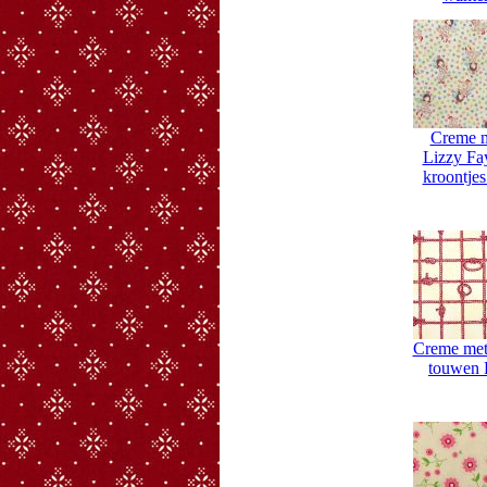
Creme 
Lizzy Fa
kroontje
Creme met
touwen