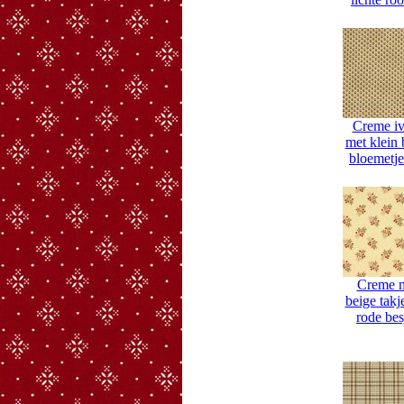
Creme iv
met klein 
bloemetj
Creme 
beige takj
rode bes