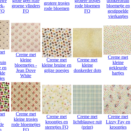
auwe
grote geel roze
grotere trosjes
donkerbruin
grotere trosjes
ek-
groene vlinders
rode bloemen
bloemetje en
rode bloemen
 FQ
FQ
FQ
gestippelde
vierkantjes
met
Creme met
Creme met
kleine
Creme met
Creme met
uin
kleine
bloemetjes -
kleine bruine en
kleine
e en
gekleurde
Jean Dove
grijze poesjes
donkerder dots
lde
hartjes
White
jes
met
Creme met
Creme met
Creme met
Creme met
e
kleine trosjes
kroontjes en
lichtblauwe ruit
Lizzy Fay en
de
rode bloemetjes
sterretjes FQ
(print)
kroontjes
n
FQ