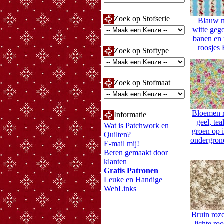
Zoek op Stofserie
Blauw 
witte geg
banen en 
roosjes
Zoek op Stoftype
Zoek op Stofmaat
Bloemen r
Informatie
geel, tea
Wat is Patchwork en
groen op 
Quilten?
ondergro
E-mail mij!
Beren gemaakt door
klanten
Gratis Patronen
Leuke en Handige
WebLinks
Bruin roz
lichte roo