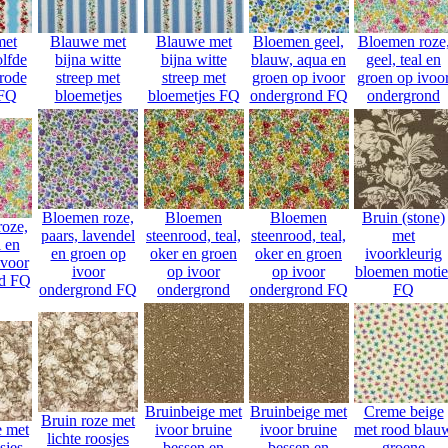
met
Blauwe met
Blauwe met
Bloemen geel,
Bloemen roze
olfde
bijna witte
bijna witte
blauw, aqua en
geel, teal en
rode
streep met
streep met
groen op ivoor
groen op ivoo
 FQ
bloemetjes
bloemetjes FQ
ondergrond FQ
ondergrond
Bloemen roze,
Bloemen
Bloemen
Bruin (stone)
oze,
paars, lavendel
steenrood, teal,
steenrood, teal,
met
l en
en groen op
oker en groen
oker en groen
ivoorkleurig
ivoor
ivoor
op ivoor
op ivoor
bloemen motie
nd FQ
ondergrond FQ
ondergrond
ondergrond FQ
FQ
Bruinbeige met
Bruinbeige met
Creme beige
Bruin roze met
e met
ivoor bruine
ivoor bruine
met rood blau
lichte roosjes
sjes
bessen en
bessen en
groene