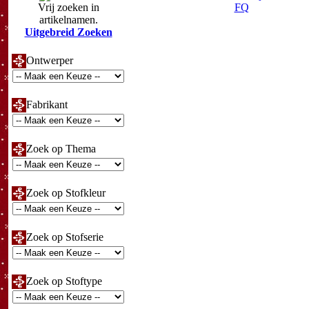
Vrij zoeken in
FQ
artikelnamen.
Uitgebreid Zoeken
Ontwerper
Fabrikant
Zoek op Thema
Zoek op Stofkleur
Zoek op Stofserie
Zoek op Stoftype