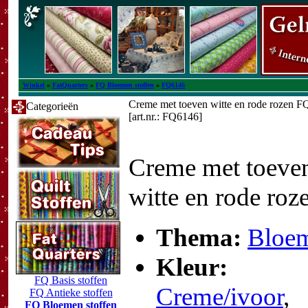
Winkel
»
FatQuarters
»
FQ Bloemen stoffen
»
FQ6146
Creme met toeven witte en rode rozen F
Categorieën
[art.nr.: FQ6146]
Creme met toeve
witte en rode roz
Thema:
Bloe
Kleur:
FQ Basis stoffen
Creme/ivoor
,
FQ Antieke stoffen
FQ Bloemen stoffen