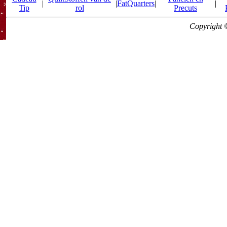
|
|
FatQuarters
|
|
Tip
rol
Precuts
Copyright 