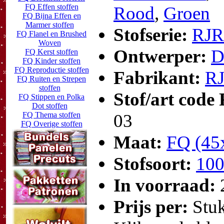
FQ Effen stoffen
Rood
,
Groen
FQ Bijna Effen en
Marmer stoffen
Stofserie:
RJR
FQ Flanel en Brushed
Woven
Ontwerper:
D
FQ Kerst stoffen
FQ Kinder stoffen
FQ Reproductie stoffen
Fabrikant:
R
FQ Ruiten en Strepen
stoffen
Stof/art code
FQ Stippen en Polka
Dot stoffen
FQ Thema stoffen
03
FQ Overige stoffen
Maat:
FQ (45
Stofsoort:
100
In voorraad:
Prijs per:
Stu