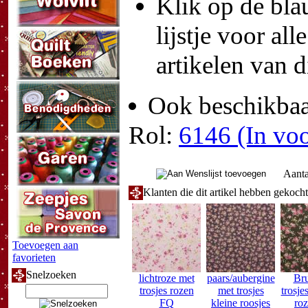
Klik op de blau
lijstje voor all
artikelen van d
Ook beschikbaar
Rol:
6146 (In voo
Aanta
Klanten die dit artikel hebben gekoch
Toevoegen aan
favorieten
Snelzoeken
lichtroze met
paars/aubergine
Bru
trosjes rozen
met trosjes
trosje
FQ
kleine roosjes
ro