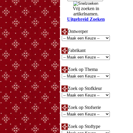
Vrij zoeken in
artikelnamen.
Uitgebreid Zoeken
Ontwerper
Fabrikant
Zoek op Thema
Zoek op Stofkleur
Zoek op Stofserie
Zoek op Stoftype