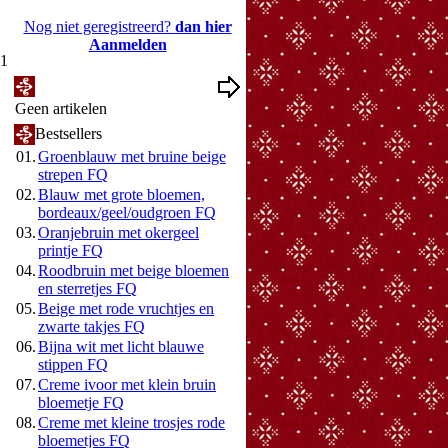
Nog niet geregistreerd?
dan hier
Aanmelden
21
Mijn Wenslijst
Geen artikelen
Bestsellers
01.
Groenblauw met bruine beige
strepen FQ
02.
Blauw met grote bloemen,
bordeaux/geel/oudgroen FQ
03.
Oranjebruin met okergeel
printje FQ
04.
Roodbruin met beige bloemen
en sterretjes FQ
05.
Beige met rode vruchtjes en
zwarte takjes FQ
06.
Bijna wit met licht blauwe
stippen FQ
07.
Creme ivoor met klein bruin
bloemetje FQ
08.
Creme met kleine trosjes rode
bloemetjes FQ