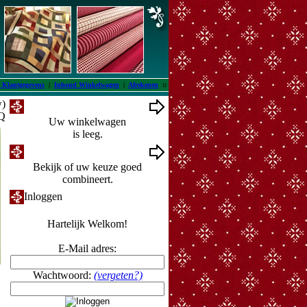
 Klantgegevens
|
Inhoud Winkelwagen
|
Afrekenen
::
w)
Winkelwagen
FQ
Uw winkelwagen
is leeg.
Ontwerpmuur
Bekijk of uw keuze goed
combineert.
Inloggen
Hartelijk Welkom!
E-Mail adres:
Wachtwoord:
(vergeten?)