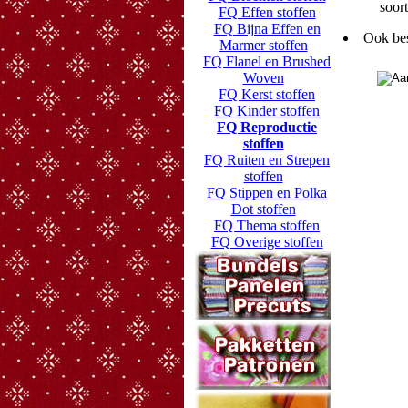
soort
FQ Effen stoffen
FQ Bijna Effen en
Ook bes
Marmer stoffen
FQ Flanel en Brushed
Woven
FQ Kerst stoffen
FQ Kinder stoffen
FQ Reproductie
stoffen
FQ Ruiten en Strepen
stoffen
FQ Stippen en Polka
Dot stoffen
FQ Thema stoffen
FQ Overige stoffen