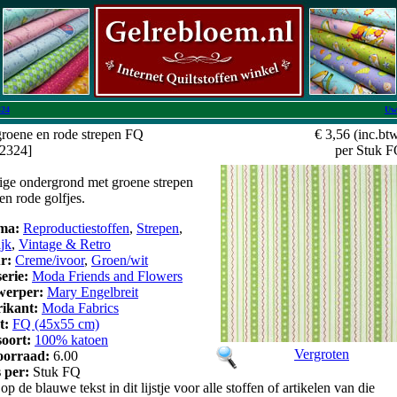
24
Uw
groene en rode strepen FQ
€ 3,56
(inc.bt
Q2324]
per Stuk 
rige ondergrond met groene strepen
 en rode golfjes.
ma:
Reproductiestoffen
,
Strepen
,
ijk
,
Vintage & Retro
ur:
Creme/ivoor
,
Groen/wit
serie:
Moda Friends and Flowers
werper:
Mary Engelbreit
rikant:
Moda Fabrics
t:
FQ (45x55 cm)
soort:
100% katoen
Vergroten
oorraad:
6.00
s per:
Stuk FQ
op de blauwe tekst in dit lijstje voor alle stoffen of artikelen van die