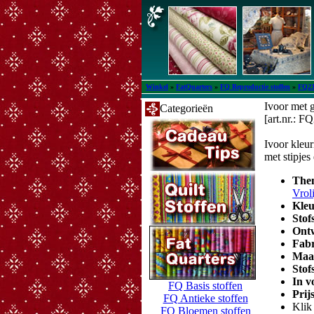
Winkel
»
FatQuarters
»
FQ Reproductie stoffen
»
FQ23
Ivoor met 
Categorieën
[art.nr.: F
Ivoor kleu
met stipjes
The
Vrol
Kle
Stof
Ont
Fab
Maa
Stof
In v
FQ Basis stoffen
Prij
FQ Antieke stoffen
Klik 
FQ Bloemen stoffen