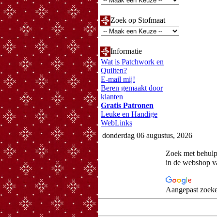
Zoek op Stofmaat
Informatie
Wat is Patchwork en
Quilten?
E-mail mij!
Beren gemaakt door
klanten
Gratis Patronen
Leuke en Handige
WebLinks
donderdag 06 augustus, 2026
Zoek met behul
in de webshop 
Aangepast zoeke