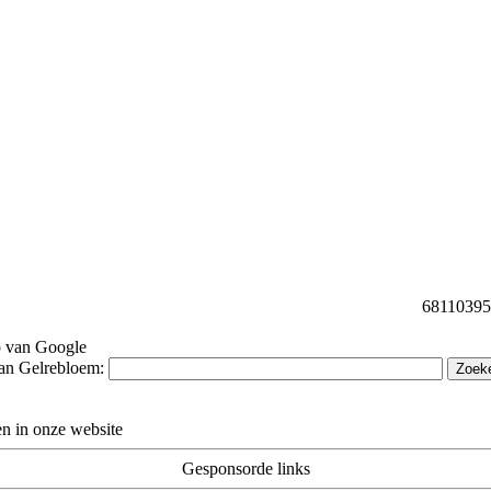
68110395 b
p van Google
van Gelrebloem:
n in onze website
Gesponsorde links