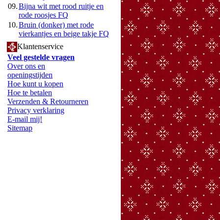
09.
Bijna wit met rood ruitje en
rode roosjes FQ
10.
Bruin (donker) met rode
vierkantjes en beige takje FQ
Klantenservice
Veel gestelde vragen
Over ons en
openingstijden
Hoe kunt u kopen
Hoe te betalen
Verzenden & Retourneren
Privacy verklaring
E-mail mij!
Sitemap