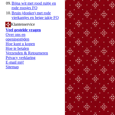
09.
Bijna wit met rood ruitje en
rode roosjes FQ
10.
Bruin (donker) met rode
vierkantjes en beige takje FQ
Klantenservice
Veel gestelde vragen
Over ons en
openingstijden
Hoe kunt u kopen
Hoe te betalen
Verzenden & Retourneren
Privacy verklaring
E-mail mij!
Sitemap