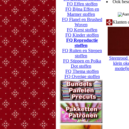
Ook besc
FQ Effen stoffen
FQ Bijna Effen en
Marmer stoffen
FQ Flanel en Brushed
Klanten d
Woven
FQ Kerst stoffen
FQ Kinder stoffen
FQ Reproductie
stoffen
FQ Ruiten en Strepen
stoffen
Steenrood
FQ Stippen en Polka
klein ok
Dot stoffen
motiefj
FQ Thema stoffen
FQ Overige stoffen