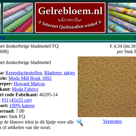
6698
U
met donkerbeige bladmotief FQ
€ 4,34
(inc.b
6698]
per Stuk
met donkerbeige bladmotief
a:
Reproductiestoffen
,
Bladeren, takjes
erie:
Moda Mill Book 1892
erper:
Howard Marcus
kant:
Moda Fabrics
art code Fabrikant:
46205-14
:
FQ (45x55 cm)
oort:
100% katoen
orraad:
7.00
 per:
Stuk FQ
Vergroten
p de blauwe tekst in dit lijstje voor alle
n of artikelen van die soort.