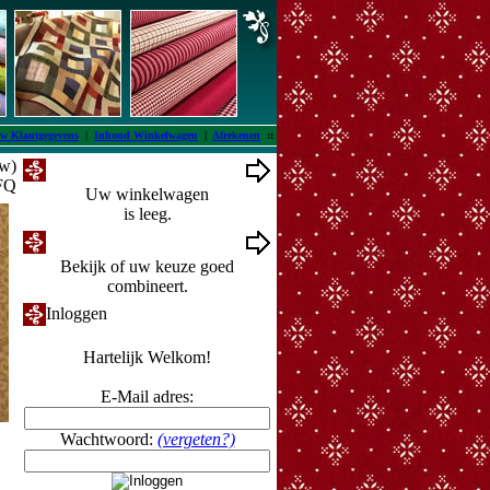
w Klantgegevens
|
Inhoud Winkelwagen
|
Afrekenen
::
tw)
Winkelwagen
 FQ
Uw winkelwagen
is leeg.
Ontwerpmuur
Bekijk of uw keuze goed
combineert.
Inloggen
Hartelijk Welkom!
E-Mail adres:
Wachtwoord:
(vergeten?)