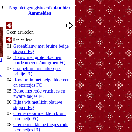
016
Nog niet geregistreerd?
dan hier
Aanmelden
Mijn Wenslijst
Geen artikelen
Bestsellers
01.
Groenblauw met bruine beige
strepen FQ
02.
Blauw met grote bloemen,
et
bordeaux/geel/oudgroen FQ
03.
Oranjebruin met okergeel
printje FQ
s
04.
Roodbruin met beige bloemen
en sterretjes FQ
05.
Beige met rode vruchtjes en
zwarte takjes FQ
06.
Bijna wit met licht blauwe
stippen FQ
07.
Creme ivoor met klein bruin
bloemetje FQ
08.
Creme met kleine trosjes rode
bloemetjes FQ