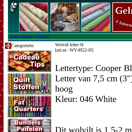
Winkel
»
Wolvilt
»
WV4922-H
Wolvilt letter H
Categorieën
[art.nr.: WV4922-H]
Lettertype: Cooper B
Letter van 7,5 cm (3"
hoog
Kleur: 046 White
Dit wolvilt is 1,5-2 m