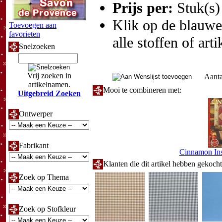
Prijs per:
Stuk(s)
Klik op de blauwe t
Toevoegen aan
favorieten
alle stoffen of art
Snelzoeken
Vrij zoeken in
Aanta
artikelnamen.
Mooi te combineren met:
Uitgebreid Zoeken
Ontwerper
Fabrikant
Cinnamon Ins
Klanten die dit artikel hebben gekoch
Zoek op Thema
Zoek op Stofkleur