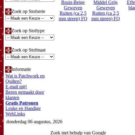
Bruin-Beige
Middel Grijs
Effe
Geweven
Geweven
bl
Zoek op Stofserie
Ruiten (ca 2,5
Ruiten (ca 2,5
mm streep) FQ
mm streep) FQ
Zoek op Stoftype
Zoek op Stofmaat
Informatie
Wat is Patchwork en
Quilten?
E-mail mij!
Beren gemaakt door
klanten
Gratis Patronen
Leuke en Handige
WebLinks
donderdag 06 augustus, 2026
Zoek met behulp van Google