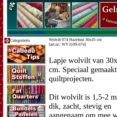
Winkel
»
Wolvilt
»
WV3109-074
Wolvilt 074 Hazelnut 30x45 cm
Categorieën
[art.nr.: WV3109-074]
Lapje wolvilt van 30
cm. Speciaal gemaakt
quiltprojecten.
Dit wolvilt is 1,5-2 
dik, zacht, stevig en
aangenaam om mee we