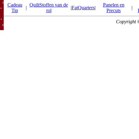
Cadeau
QuiltStoffen van de
Panelen en
|
|
FatQuarters
|
|
Tip
rol
Precuts
Copyright 