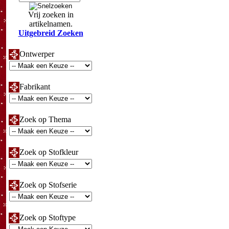
Vrij zoeken in
artikelnamen.
Uitgebreid Zoeken
Ontwerper
Fabrikant
Zoek op Thema
Zoek op Stofkleur
Zoek op Stofserie
Zoek op Stoftype