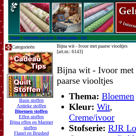
Winkel
»
QuiltStoffen van de rol
»
Bloemen stoffen
»
6143
Bijna wit - Ivoor met paarse viooltjes
Categorieën
[art.nr.: 6143]
Bijna wit - Ivoor met
paarse viooltjes
Thema:
Bloemen
Basis stoffen
Kleur:
Wit
,
Antieke stoffen
Bloemen stoffen
Creme/ivoor
Effen stoffen
Bijna effen en Marmer
Stofserie:
RJR Lo
stoffen
Flanel en Brushed