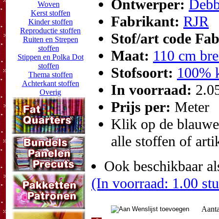
Ontwerper:
Debb
Woven
Kerst stoffen
Fabrikant:
RJR
Kinder stoffen
Reproductie stoffen
Stof/art code Fa
Ruiten en Strepen
stoffen
Maat:
110 cm bre
Stippen en Polka Dot
stoffen
Stofsoort:
100% k
Thema stoffen
Achterkant stoffen
In voorraad:
2.0
Overig
Prijs per:
Meter
Klik op de blauwe t
alle stoffen of art
Ook beschikbaar al
(In voorraad: 1.00 st
Aanta