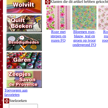
Klanten die dit artikel hebben gekoch
Roze met
Bloemen roze,
Ro
strepen en
blauw, teal en
ro
rozen FQ
groen op ivoor
roo
ondergrond FQ
Toevoegen aan
favorieten
Snelzoeken