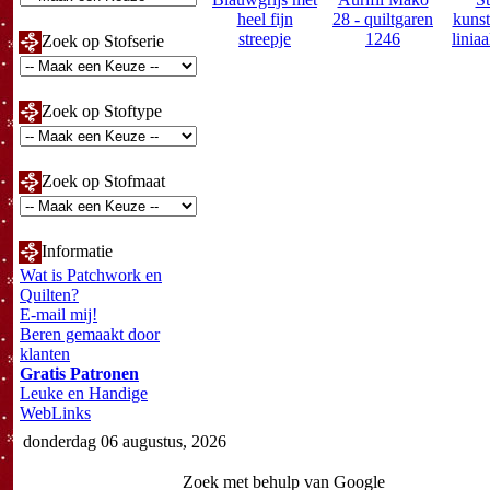
heel fijn
28 - quiltgaren
kunst
streepje
1246
linia
Zoek op Stofserie
Zoek op Stoftype
Zoek op Stofmaat
Informatie
Wat is Patchwork en
Quilten?
E-mail mij!
Beren gemaakt door
klanten
Gratis Patronen
Leuke en Handige
WebLinks
donderdag 06 augustus, 2026
Zoek met behulp van Google