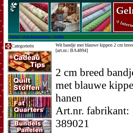
Winkel
»
Quilt Benodigdheden
»
BA4894
Wit bandje met blauwe kippen 2 cm bree
Categorieën
[art.nr.: BA4894]
2 cm breed bandj
met blauwe kippe
hanen
Art.nr. fabrikant:
389021