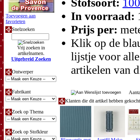
Stofsoort:
100
In voorraad:
Toevoegen aan
favorieten
Prijs per:
met
Snelzoeken
Klik op de blau
Vrij zoeken in
lijstje voor all
artikelnamen.
Uitgebreid Zoeken
artikelen van d
Ontwerper
Fabrikant
Aanta
Klanten die dit artikel hebben gekoch
Zoek op Thema
Zoek op Stofkleur
Blauwgrijs met
Aurifil Mako
St