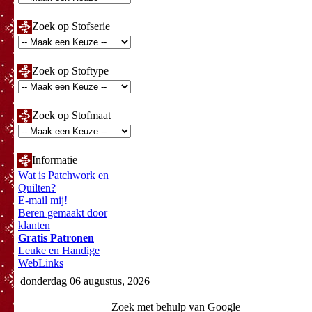
Zoek op Stofserie
Zoek op Stoftype
Zoek op Stofmaat
Informatie
Wat is Patchwork en
Quilten?
E-mail mij!
Beren gemaakt door
klanten
Gratis Patronen
Leuke en Handige
WebLinks
donderdag 06 augustus, 2026
Zoek met behulp van Google