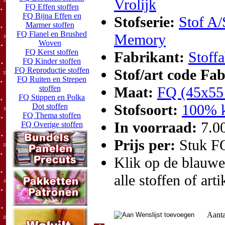
Vrolijk
FQ Effen stoffen
FQ Bijna Effen en
Stofserie:
Stof A/
Marmer stoffen
FQ Flanel en Brushed
Memory
Woven
FQ Kerst stoffen
Fabrikant:
Stoffa
FQ Kinder stoffen
FQ Reproductie stoffen
Stof/art code Fa
FQ Ruiten en Strepen
stoffen
Maat:
FQ (45x55
FQ Stippen en Polka
Stofsoort:
100% k
Dot stoffen
FQ Thema stoffen
In voorraad:
7.0
FQ Overige stoffen
Prijs per:
Stuk F
Klik op de blauwe t
alle stoffen of art
Aanta