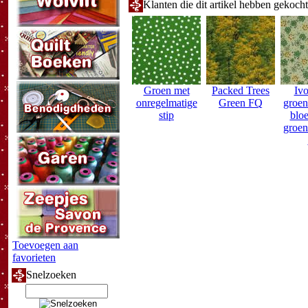
Klanten die dit artikel hebben gekoch
Groen met
Packed Trees
Ivo
onregelmatige
Green FQ
groen
stip
blo
groen
Toevoegen aan
favorieten
Snelzoeken