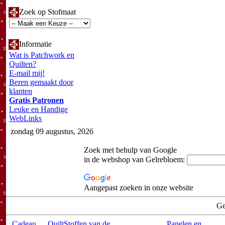
Zoek op Stofmaat
Informatie
Wat is Patchwork en
Quilten?
E-mail mij!
Beren gemaakt door
klanten
Gratis Patronen
Leuke en Handige
WebLinks
zondag 09 augustus, 2026
Zoek met behulp van Google
in de webshop van Gelrebloem:
Aangepast zoeken in onze website
Ge
Cadeau
QuiltStoffen van de
Panelen en