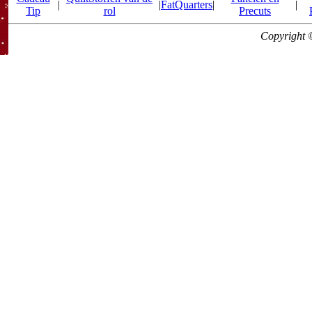
|
|
FatQuarters
|
|
Tip
rol
Precuts
Copyright 