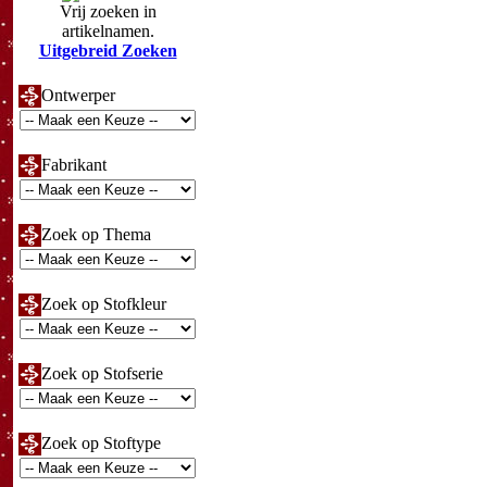
Vrij zoeken in
artikelnamen.
Uitgebreid Zoeken
Ontwerper
Fabrikant
Zoek op Thema
Zoek op Stofkleur
Zoek op Stofserie
Zoek op Stoftype