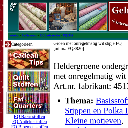
Winkel
»
FatQuarters
»
FQ Basis stoffen
»
FQ3826
Groen met onregelmatig wit stipje FQ
Categorieën
[art.nr.: FQ3826]
Heldergroene onderg
met onregelmatig wit 
Art.nr. fabrikant: 45
Thema:
Basisstof
Stippen en Polka 
FQ Basis stoffen
Kleine motieven
,
FQ Antieke stoffen
FQ Bloemen stoffen