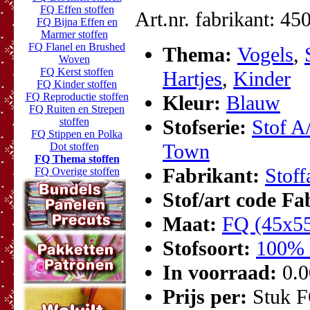
FQ Effen stoffen
Art.nr. fabrikant: 45
FQ Bijna Effen en
Marmer stoffen
FQ Flanel en Brushed
Thema:
Vogels
,
Woven
FQ Kerst stoffen
Hartjes
,
Kinder
FQ Kinder stoffen
FQ Reproductie stoffen
Kleur:
Blauw
FQ Ruiten en Strepen
stoffen
Stofserie:
Stof A
FQ Stippen en Polka
Town
Dot stoffen
FQ Thema stoffen
Fabrikant:
Stoff
FQ Overige stoffen
Stof/art code F
Maat:
FQ (45x5
Stofsoort:
100% 
In voorraad:
0.
Prijs per:
Stuk 