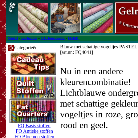
Winkel
»
FatQuarters
»
FQ Thema stoffen
»
FQ4041
Blauw met schattige vogeltjes PASTE
Categorieën
[art.nr.: FQ4041]
Nu in een andere
kleurencombinatie!
Lichtblauwe onderg
met schattige gekleu
vogeltjes in roze, gr
rood en geel.
FQ Basis stoffen
FQ Antieke stoffen
FQ Bloemen stoffen