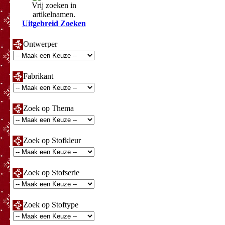
Vrij zoeken in
artikelnamen.
Uitgebreid Zoeken
Ontwerper
Fabrikant
Zoek op Thema
Zoek op Stofkleur
Zoek op Stofserie
Zoek op Stoftype