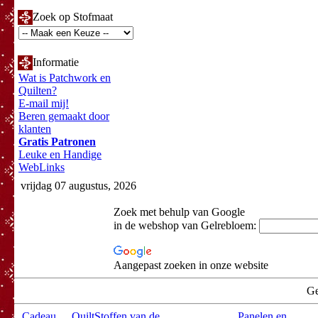
Zoek op Stofmaat
Informatie
Wat is Patchwork en
Quilten?
E-mail mij!
Beren gemaakt door
klanten
Gratis Patronen
Leuke en Handige
WebLinks
vrijdag 07 augustus, 2026
Zoek met behulp van Google
in de webshop van Gelrebloem:
Aangepast zoeken in onze website
Ge
Cadeau
QuiltStoffen van de
Panelen en