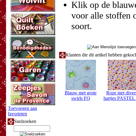
Klik op de blauwe 
voor alle stoffen 
soort.
Klanten die dit artikel hebben gekoc
Blauw met grote
Roze met diver
swirls FQ
hartjes PASTEL
Toevoegen aan
favorieten
Snelzoeken