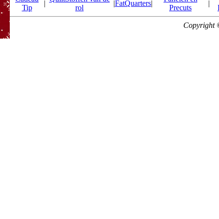
|
|
FatQuarters
|
|
Tip
rol
Precuts
Copyright 