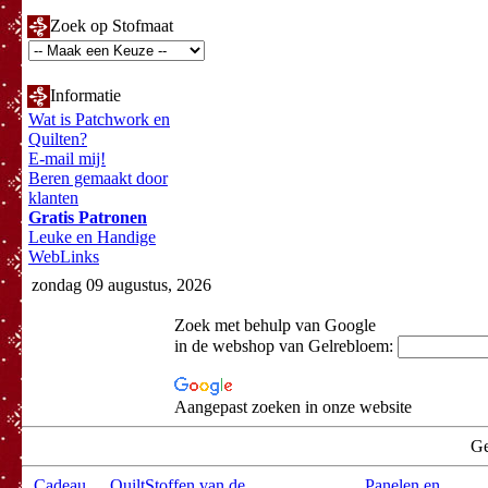
Zoek op Stofmaat
Informatie
Wat is Patchwork en
Quilten?
E-mail mij!
Beren gemaakt door
klanten
Gratis Patronen
Leuke en Handige
WebLinks
zondag 09 augustus, 2026
Zoek met behulp van Google
in de webshop van Gelrebloem:
Aangepast zoeken in onze website
Ge
Cadeau
QuiltStoffen van de
Panelen en