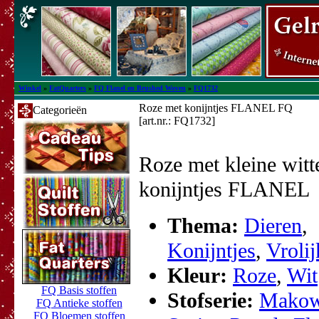
Winkel
»
FatQuarters
»
FQ Flanel en Brushed Woven
»
FQ1732
Roze met konijntjes FLANEL FQ
Categorieën
[art.nr.: FQ1732]
Roze met kleine witt
konijntjes FLANEL
Thema:
Dieren
,
Konijntjes
,
Vrolij
Kleur:
Roze
,
Wit
FQ Basis stoffen
Stofserie:
Makow
FQ Antieke stoffen
FQ Bloemen stoffen