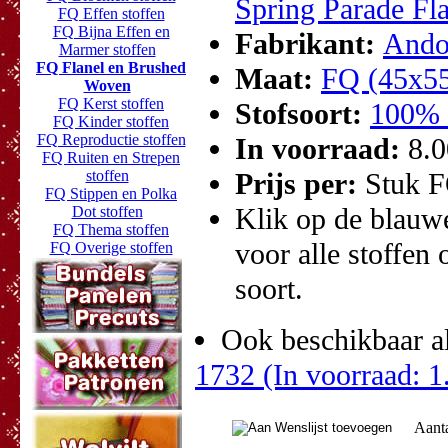
Spring Parade Fl
FQ Effen stoffen
FQ Bijna Effen en
Fabrikant:
Ando
Marmer stoffen
FQ Flanel en Brushed
Maat:
FQ (45x5
Woven
FQ Kerst stoffen
Stofsoort:
100% 
FQ Kinder stoffen
FQ Reproductie stoffen
In voorraad:
8.
FQ Ruiten en Strepen
stoffen
Prijs per:
Stuk 
FQ Stippen en Polka
Klik op de blauwe 
Dot stoffen
FQ Thema stoffen
voor alle stoffen 
FQ Overige stoffen
soort.
Ook beschikbaar al
1732 (In voorraad: 1
Aant