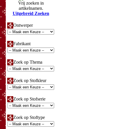
Vrij zoeken in
artikelnamen.
Uitgebreid Zoeken
Ontwerper
Fabrikant
Zoek op Thema
Zoek op Stofkleur
Zoek op Stofserie
Zoek op Stoftype