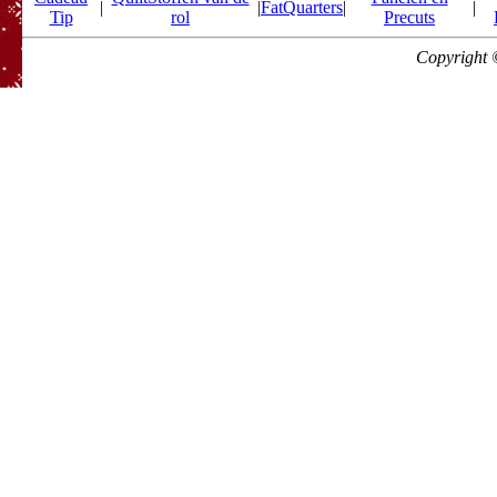
|
|
FatQuarters
|
|
Tip
rol
Precuts
Copyright 