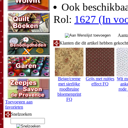
Ook beschikbaar
Rol:
1627 (In voo
Aanta
Klanten die dit artikel hebben gekoch
Beige/creme
Grijs met ruitjes
Wit m
met sierlijke
effect FQ
anke
roodbruine
rode 
bloemenprint
FQ
Toevoegen aan
favorieten
Snelzoeken