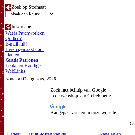
Zoek op Stofmaat
Informatie
Wat is Patchwork en
Quilten?
E-mail mij!
Beren gemaakt door
klanten
Gratis Patronen
Leuke en Handige
WebLinks
zondag 09 augustus, 2026
Zoek met behulp van Google
in de webshop van Gelrebloem:
Aangepast zoeken in onze website
Ge
Cadeau
QuiltStoffen van de
Panelen en