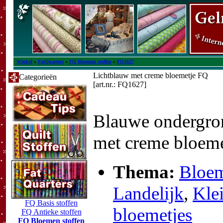
Winkel
»
FatQuarters
»
FQ Bloemen stoffen
»
FQ1627
Lichtblauw met creme bloemetje FQ
Categorieën
[art.nr.: FQ1627]
Blauwe ondergro
met creme bloeme
Thema:
Bloe
Landelijk
,
Kle
FQ Basis stoffen
bloemetjes
FQ Antieke stoffen
FQ Bloemen stoffen