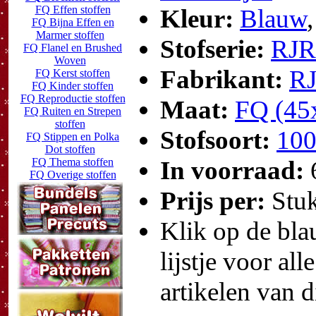
FQ Effen stoffen
Kleur:
Blauw
FQ Bijna Effen en
Marmer stoffen
Stofserie:
RJR
FQ Flanel en Brushed
Woven
Fabrikant:
R
FQ Kerst stoffen
FQ Kinder stoffen
FQ Reproductie stoffen
Maat:
FQ (45
FQ Ruiten en Strepen
stoffen
Stofsoort:
100
FQ Stippen en Polka
Dot stoffen
FQ Thema stoffen
In voorraad:
FQ Overige stoffen
Prijs per:
Stu
Klik op de blau
lijstje voor all
artikelen van d