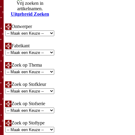
Vrij zoeken in
artikelnamen.
Uitgebreid Zoeken
Ontwerper
Fabrikant
Zoek op Thema
Zoek op Stofkleur
Zoek op Stofserie
Zoek op Stoftype