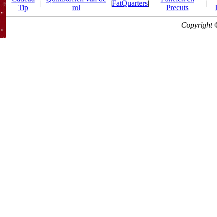
|
|
FatQuarters
|
|
Tip
rol
Precuts
Copyright 