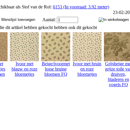
hikbaar als Stof van de Rol:
6153 (In voorraad: 3.92 meter)
23-02-2
Aantal:
ie dit artikel hebben gekocht hebben ook dit gekocht
et
Ivoor met
Beige/ivoormet
Ivoor met bruin
Grijsbeige me
jes
blauw en roze
losse bruine
en roze
grijze toile v
men
bloemetjes
bloemen FQ
bloemetjes
druiven,
bladeren en
vogels FQ