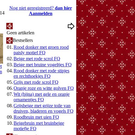
Nog niet geregistreerd?
dan hier
014
Aanmelden
Mijn Wenslijst
Geen artikelen
Bestsellers
01.
Rood donker met groen rood
paisly motief FQ
02.
Beige met rode scrol FQ
03.
Beige met bruine vogeltjes FQ
t
04.
Rood donker met rode stipjes
an
en rechthoekjes FQ
05.
Grijs met rode scrol FQ
06.
Oranje roze en witte golven FQ
07.
Wit (bijna) met gele en oranje
ornamentjes FQ
08.
Grijsbeige met grijze toile van
druiven, bladeren en vogels FQ
09.
Roodbruin met uien FQ
10.
Beigebruin met bruinbeige
motiefje FQ