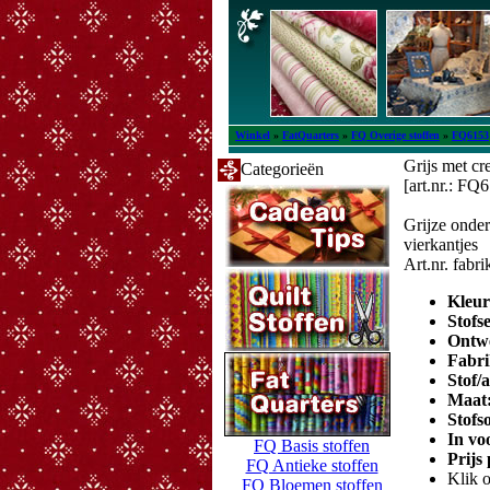
Winkel
»
FatQuarters
»
FQ Overige stoffen
»
FQ6153
Grijs met cr
Categorieën
[art.nr.: FQ
Grijze onde
vierkantjes
Art.nr. fabr
Kleu
Stofs
Ontw
Fabri
Stof/
Maat
Stofs
In vo
FQ Basis stoffen
Prijs
FQ Antieke stoffen
Klik o
FQ Bloemen stoffen