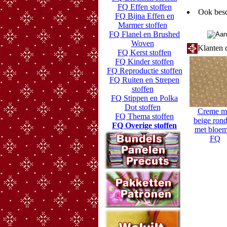
FQ Effen stoffen
Ook besc
FQ Bijna Effen en
Marmer stoffen
FQ Flanel en Brushed
Woven
Klanten d
FQ Kerst stoffen
FQ Kinder stoffen
FQ Reproductie stoffen
FQ Ruiten en Strepen
stoffen
FQ Stippen en Polka
Dot stoffen
Creme m
FQ Thema stoffen
beige rond
FQ Overige stoffen
met bloe
FQ