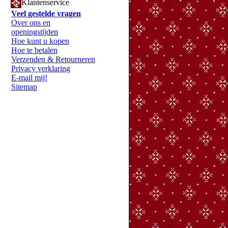
Klantenservice
Veel gestelde vragen
Over ons en
openingstijden
Hoe kunt u kopen
Hoe te betalen
Verzenden & Retourneren
Privacy verklaring
E-mail mij!
Sitemap