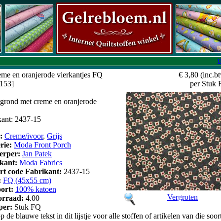
U
eme en oranjerode vierkantjes FQ
€ 3,80
(inc.b
6153]
per Stuk
rgrond met creme en oranjerode
ikant: 2437-15
r:
Creme/ivoor
,
Grijs
erie:
Moda Front Porch
erper:
Jan Patek
kant:
Moda Fabrics
art code Fabrikant:
2437-15
:
FQ (45x55 cm)
oort:
100% katoen
Vergroten
orraad:
4.00
 per:
Stuk FQ
p de blauwe tekst in dit lijstje voor alle stoffen of artikelen van die soor