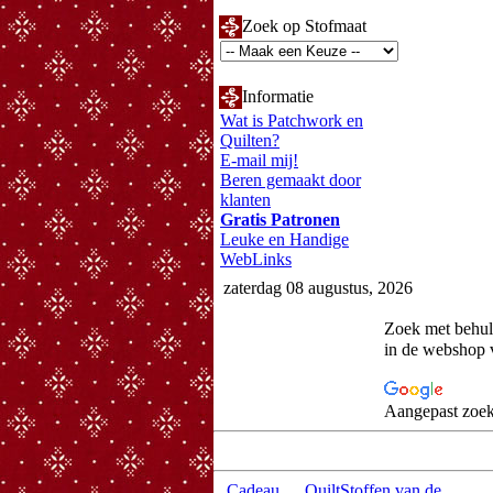
Zoek op Stofmaat
Informatie
Wat is Patchwork en
Quilten?
E-mail mij!
Beren gemaakt door
klanten
Gratis Patronen
Leuke en Handige
WebLinks
zaterdag 08 augustus, 2026
Zoek met behu
in de webshop 
Aangepast zoek
Cadeau
QuiltStoffen van de