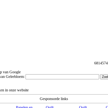
68145747 
lp van Google
van Gelrebloem:
en in onze website
Gesponsorde links
Panelen en
Quilt
Quilt
Q