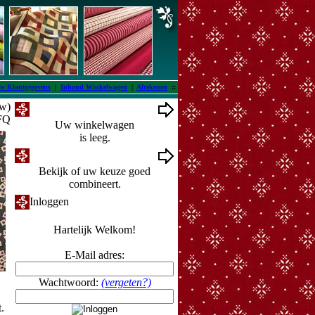
w Klantgegevens
|
Inhoud Winkelwagen
|
Afrekenen
::
tw)
Winkelwagen
 FQ
Uw winkelwagen
is leeg.
Ontwerpmuur
Bekijk of uw keuze goed
combineert.
Inloggen
Hartelijk Welkom!
E-Mail adres:
Wachtwoord:
(vergeten?)
t.