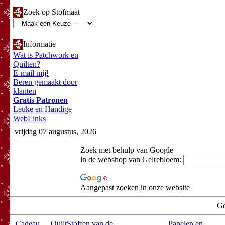
Zoek op Stofmaat
Informatie
Wat is Patchwork en
Quilten?
E-mail mij!
Beren gemaakt door
klanten
Gratis Patronen
Leuke en Handige
WebLinks
vrijdag 07 augustus, 2026
Zoek met behulp van Google
in de webshop van Gelrebloem:
Aangepast zoeken in onze website
Ge
Cadeau
QuiltStoffen van de
Panelen en