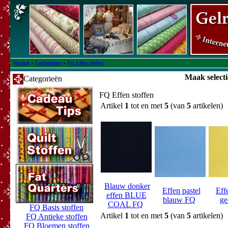
Winkel
»
FatQuarters
»
FQ Effen stoffen
Maak selecti
Categorieën
FQ Effen stoffen
Artikel
1
tot en met
5
(van
5
artikelen)
Blauw donker
Effen pastel
Eff
effen BLUE
blauw FQ
ge
COAL FQ
FQ Basis stoffen
Artikel
1
tot en met
5
(van
5
artikelen)
FQ Antieke stoffen
FQ Bloemen stoffen