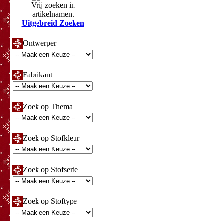
Vrij zoeken in
artikelnamen.
Uitgebreid Zoeken
Ontwerper
Fabrikant
Zoek op Thema
Zoek op Stofkleur
Zoek op Stofserie
Zoek op Stoftype