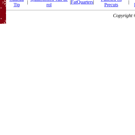
|
|
FatQuarters
|
|
Tip
rol
Precuts
Copyright 