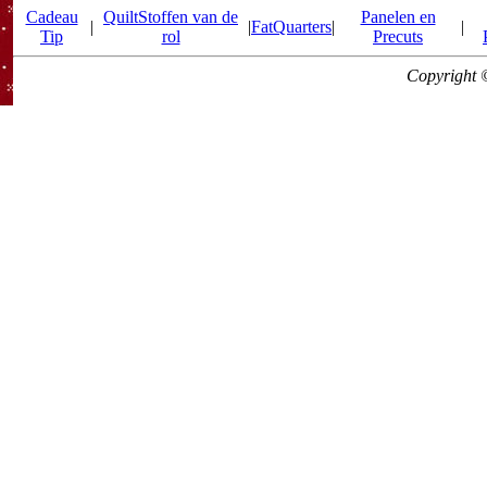
Cadeau
QuiltStoffen van de
Panelen en
|
|
FatQuarters
|
|
Tip
rol
Precuts
Copyright 