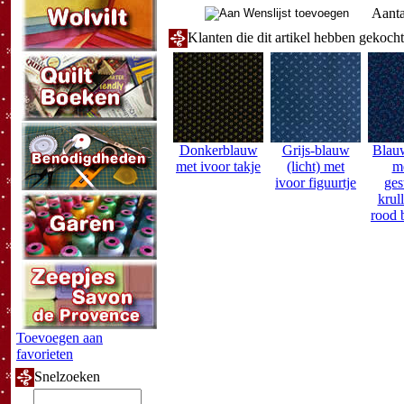
Aanta
Klanten die dit artikel hebben gekoch
Donkerblauw
Grijs-blauw
Blau
met ivoor takje
(licht) met
me
ivoor figuurtje
ges
krull
rood 
Toevoegen aan
favorieten
Snelzoeken