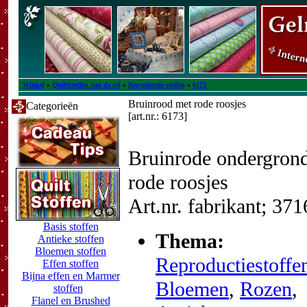
Winkel
»
QuiltStoffen van de rol
»
Reproductie stoffen
»
6173
Bruinrood met rode roosjes
Categorieën
[art.nr.: 6173]
Bruinrode ondergron
rode roosjes
Art.nr. fabrikant; 37
Basis stoffen
Thema:
Antieke stoffen
Bloemen stoffen
Reproductiestoffe
Effen stoffen
Bijna effen en Marmer
Bloemen
,
Rozen
,
stoffen
Flanel en Brushed