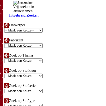
Vrij zoeken in
artikelnamen.
Uitgebreid Zoeken
Ontwerper
Fabrikant
Zoek op Thema
Zoek op Stofkleur
Zoek op Stofserie
Zoek op Stoftype