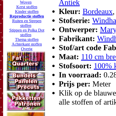
Antiek
Woven
Kerst stoffen
Kleur:
Bordeaux
Kinder stoffen
Reproductie stoffen
Stofserie:
Windha
Ruiten en Strepen
stoffen
Ontwerper:
Mary
Stippen en Polka Dot
stoffen
Fabrikant:
Windh
Thema stoffen
Achterkant stoffen
Stof/art code Fa
Overig
Maat:
110 cm bre
Stofsoort:
100% k
In voorraad:
0.2
Prijs per:
Meter
Klik op de blauwe t
alle stoffen of art