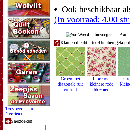
Ook beschikbaar al
(In voorraad: 4.00 st
Aanta
Klanten die dit artikel hebben gekoch
Groen met
Ivoor met
Gro
diagonale ruit
kleinere rode
klein
en fruit
bloemen
Toevoegen aan
favorieten
Snelzoeken