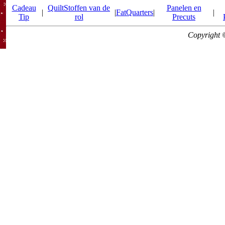
Cadeau
QuiltStoffen van de
Panelen en
|
|
FatQuarters
|
|
Tip
rol
Precuts
Copyright 