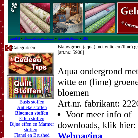
Winkel
»
QuiltStoffen van de rol
»
Bloemen stoffen
»
5908
Blauwgroen (aqua) met witte en (lime) 
Categorieën
[art.nr.: 5908]
Aqua ondergrond me
witte en (lime) groen
bloemen
Art.nr. fabrikant: 22
Basis stoffen
Antieke stoffen
Voor meer info of
Bloemen stoffen
Effen stoffen
downloads, klik hier:
Bijna effen en Marmer
stoffen
Webpagina
.
Flanel en Brushed