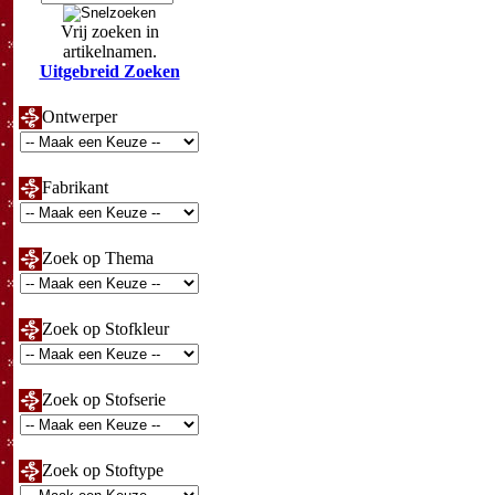
Vrij zoeken in
artikelnamen.
Uitgebreid Zoeken
Ontwerper
Fabrikant
Zoek op Thema
Zoek op Stofkleur
Zoek op Stofserie
Zoek op Stoftype