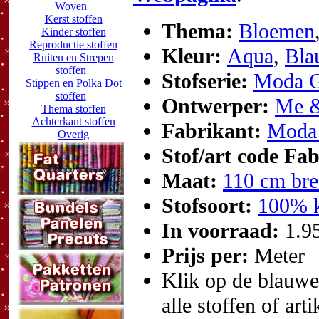
Woven
Kerst stoffen
Thema:
Bloemen
Kinder stoffen
Reproductie stoffen
Kleur:
Aqua
,
Bla
Ruiten en Strepen
stoffen
Stofserie:
Moda G
Stippen en Polka Dot
stoffen
Ontwerper:
Me &
Thema stoffen
Achterkant stoffen
Fabrikant:
Moda 
Overig
Stof/art code Fa
Maat:
110 cm bre
Stofsoort:
100% k
In voorraad:
1.9
Prijs per:
Meter
Klik op de blauwe t
alle stoffen of art