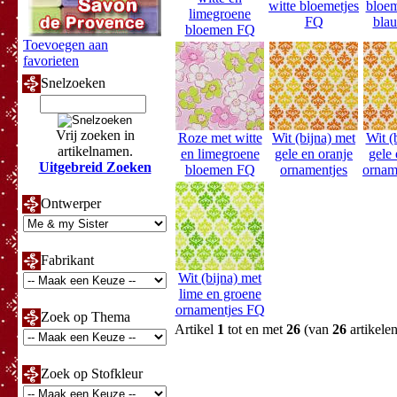
witte bloemetjes
bloem
limegroene
FQ
blau
bloemen FQ
Toevoegen aan
favorieten
Snelzoeken
Vrij zoeken in
Roze met witte
Wit (bijna) met
Wit (
artikelnamen.
en limegroene
gele en oranje
gele 
Uitgebreid Zoeken
bloemen FQ
ornamentjes
ornam
Ontwerper
Fabrikant
Wit (bijna) met
lime en groene
ornamentjes FQ
Zoek op Thema
Artikel
1
tot en met
26
(van
26
artikelen
Zoek op Stofkleur