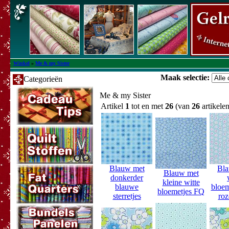
Winkel
»
Me & my Sister
Maak selectie:
Categorieën
Me & my Sister
Artikel
1
tot en met
26
(van
26
artikelen
Blauw met
Bla
Blauw met
donkerder
kleine witte
blauwe
bloem
bloemetjes FQ
sterretjes
roz