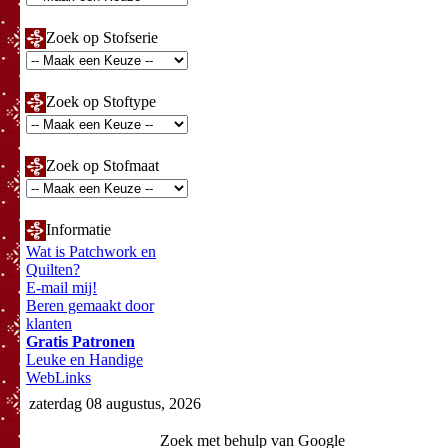
Zoek op Stofserie
Zoek op Stoftype
Zoek op Stofmaat
Informatie
Wat is Patchwork en
Quilten?
E-mail mij!
Beren gemaakt door
klanten
Gratis Patronen
Leuke en Handige
WebLinks
zaterdag 08 augustus, 2026
Zoek met behulp van Google