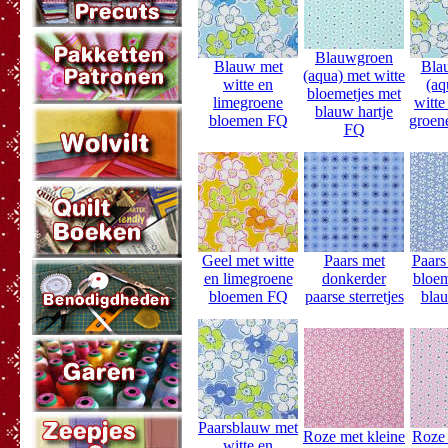
Blauwgroen
Blauw met
Bla
(aqua) met witte
witte en
(aq
bloemetjes met
limegroene
witte
blauw hartje
bloemen FQ
groen
FQ
Geel met witte
Paars met
Paars
en limegroene
donkerder
bloem
bloemen FQ
paarse sterretjes
blau
Paarsblauw met
Roze met kleine
Roze 
witte en