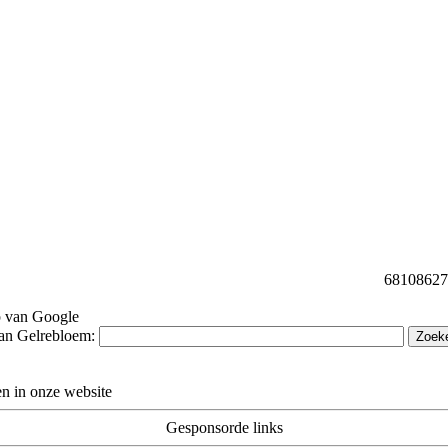
68108627 b
p van Google
van Gelrebloem:
n in onze website
Gesponsorde links