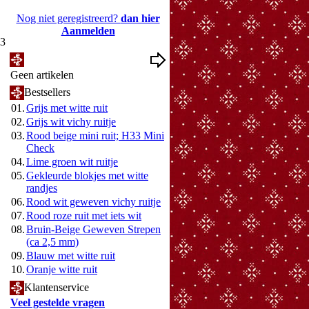
Nog niet geregistreerd?
dan hier
Aanmelden
13
Mijn Wenslijst
Geen artikelen
Bestsellers
01.
Grijs met witte ruit
02.
Grijs wit vichy ruitje
03.
Rood beige mini ruit; H33 Mini
Check
04.
Lime groen wit ruitje
05.
Gekleurde blokjes met witte
randjes
06.
Rood wit geweven vichy ruitje
07.
Rood roze ruit met iets wit
08.
Bruin-Beige Geweven Strepen
(ca 2,5 mm)
09.
Blauw met witte ruit
10.
Oranje witte ruit
Klantenservice
Veel gestelde vragen