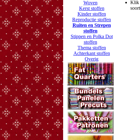
Klik 
Woven
soort
Kerst stoffen
Kinder stoffen
Reproductie stoffen
Ruiten en Strepen
stoffen
Stippen en Polka Dot
stoffen
Thema stoffen
Achterkant stoffen
Overig