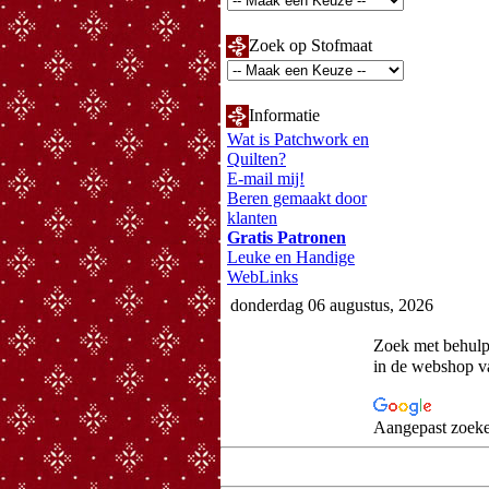
Zoek op Stofmaat
Informatie
Wat is Patchwork en
Quilten?
E-mail mij!
Beren gemaakt door
klanten
Gratis Patronen
Leuke en Handige
WebLinks
donderdag 06 augustus, 2026
Zoek met behul
in de webshop 
Aangepast zoeke