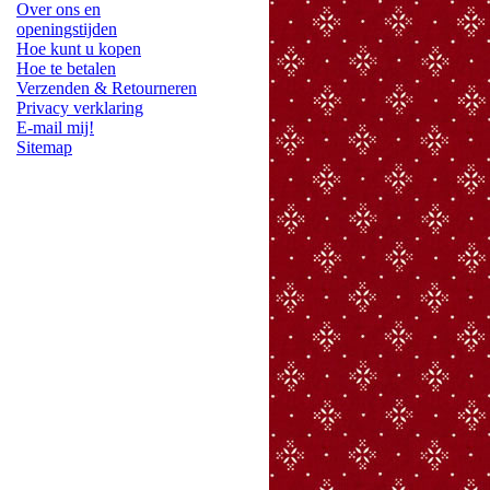
Over ons en
openingstijden
Hoe kunt u kopen
Hoe te betalen
Verzenden & Retourneren
Privacy verklaring
E-mail mij!
Sitemap