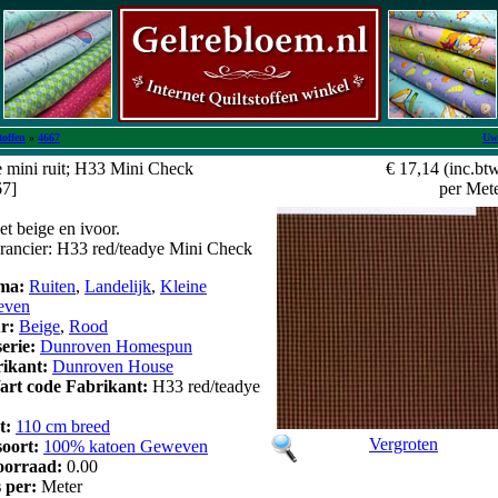
toffen
»
4667
Uw
 mini ruit; H33 Mini Check
€ 17,14
(inc.bt
67]
per Met
et beige en ivoor.
verancier: H33 red/teadye Mini Check
ma:
Ruiten
,
Landelijk
,
Kleine
even
ur:
Beige
,
Rood
serie:
Dunroven Homespun
rikant:
Dunroven House
/art code Fabrikant:
H33 red/teadye
t:
110 cm breed
Vergroten
soort:
100% katoen Geweven
oorraad:
0.00
s per:
Meter