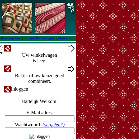
 Klantgegevens
|
Inhoud Winkelwagen
|
Afrekenen
::
w)
Winkelwagen
er
Uw winkelwagen
is leeg.
Ontwerpmuur
Bekijk of uw keuze goed
combineert.
Inloggen
Hartelijk Welkom!
E-Mail adres:
Wachtwoord:
(vergeten?)