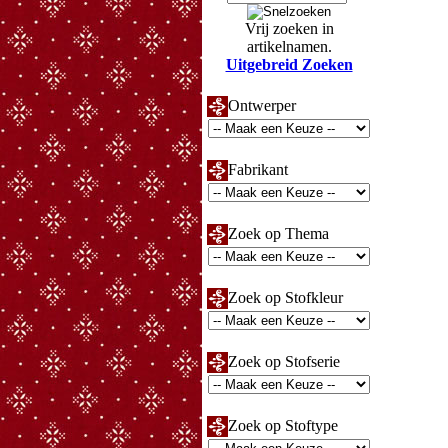
Vrij zoeken in
artikelnamen.
Uitgebreid Zoeken
Ontwerper
Fabrikant
Zoek op Thema
Zoek op Stofkleur
Zoek op Stofserie
Zoek op Stoftype