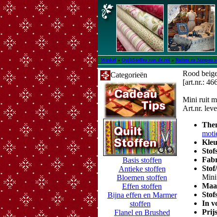
Winkel
»
QuiltStoffen van de rol
»
Ruiten en Strepen s
Rood beige
Categorieën
[art.nr.: 46
Mini ruit m
Art.nr. le
The
moti
Kle
Stof
Fab
Basis stoffen
Stof
Antieke stoffen
Mini
Bloemen stoffen
Maa
Effen stoffen
Stof
Bijna effen en Marmer
In v
stoffen
Prij
Flanel en Brushed