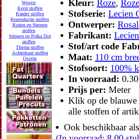
Kleur:
Roze
,
Roze
Woven
Kerst stoffen
Stofserie:
Lecien 
Kinder stoffen
Reproductie stoffen
Ontwerper:
Rosal
Ruiten en Strepen
stoffen
Fabrikant:
Lecien
Stippen en Polka Dot
stoffen
Stof/art code Fab
Thema stoffen
Achterkant stoffen
Maat:
110 cm bre
Overig
Stofsoort:
100% k
In voorraad:
0.3
Prijs per:
Meter
Klik op de blauwe t
alle stoffen of arti
Ook beschikbaar als
(In voorraad: 8.00 stu