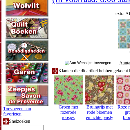
extra A
Aanta
Klanten die dit artikel hebben gekocht
Groen met
Bruingrijs met
Roze m
Toevoegen aan
rozerode
rode bloemen
gr
favorieten
roosjes
en lichte paisly
blo
Snelzoeken