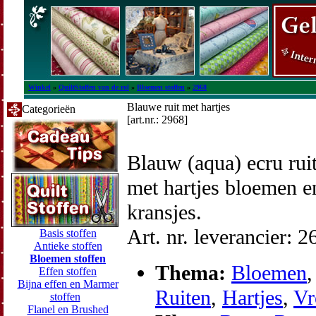
Winkel
»
QuiltStoffen van de rol
»
Bloemen stoffen
»
2968
Blauwe ruit met hartjes
Categorieën
[art.nr.: 2968]
Blauw (aqua) ecru rui
met hartjes bloemen e
kransjes.
Art. nr. leverancier: 
Basis stoffen
Antieke stoffen
Bloemen stoffen
Thema:
Bloemen
,
Effen stoffen
Bijna effen en Marmer
Ruiten
,
Hartjes
,
Vr
stoffen
Flanel en Brushed