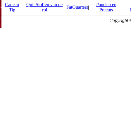
Cadeau
QuiltStoffen van de
Panelen en
|
|
FatQuarters
|
|
Tip
rol
Precuts
Copyright 