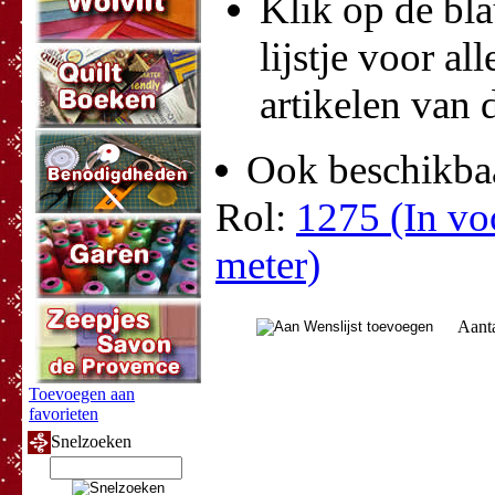
Klik op de bla
lijstje voor all
artikelen van d
Ook beschikbaa
Rol:
1275 (In vo
meter)
Aant
Toevoegen aan
favorieten
Snelzoeken