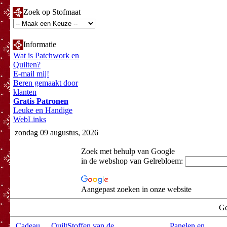
Zoek op Stofmaat
Informatie
Wat is Patchwork en
Quilten?
E-mail mij!
Beren gemaakt door
klanten
Gratis Patronen
Leuke en Handige
WebLinks
zondag 09 augustus, 2026
Zoek met behulp van Google
in de webshop van Gelrebloem:
Aangepast zoeken in onze website
Ge
Cadeau
QuiltStoffen van de
Panelen en