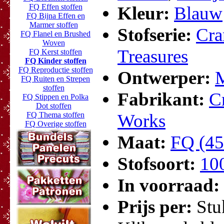
FQ Effen stoffen
Kleur:
Blauw
FQ Bijna Effen en
Marmer stoffen
Stofserie:
Cra
FQ Flanel en Brushed
Woven
Treasures
FQ Kerst stoffen
FQ Kinder stoffen
FQ Reproductie stoffen
Ontwerper:
M
FQ Ruiten en Strepen
stoffen
Fabrikant:
C
FQ Stippen en Polka
Dot stoffen
FQ Thema stoffen
Works
FQ Overige stoffen
Maat:
FQ (45
Stofsoort:
10
In voorraad:
Prijs per:
Stu