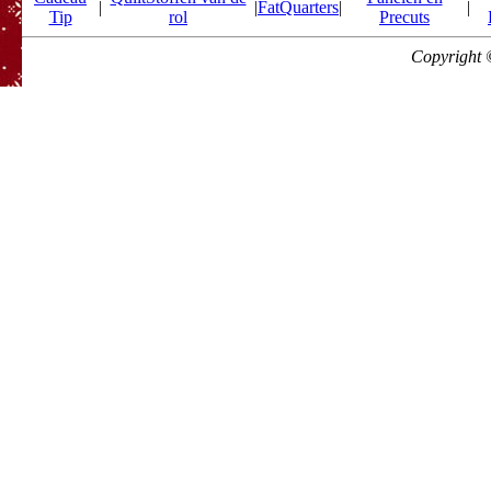
|
|
FatQuarters
|
|
Tip
rol
Precuts
Copyright 