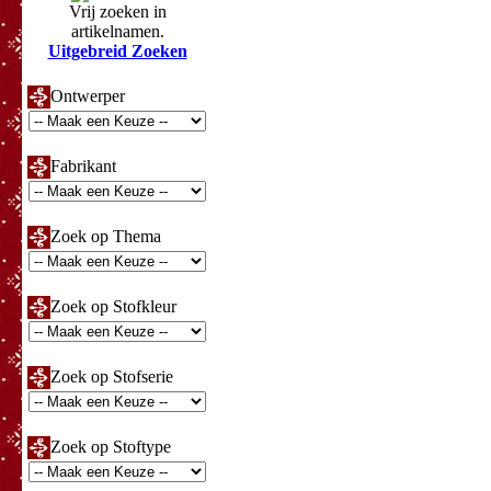
Vrij zoeken in
artikelnamen.
Uitgebreid Zoeken
Ontwerper
Fabrikant
Zoek op Thema
Zoek op Stofkleur
Zoek op Stofserie
Zoek op Stoftype