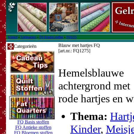
Winkel
»
FatQuarters
»
FQ Kinder stoffen
»
FQ1275
Blauw met hartjes FQ
Categorieën
[art.nr.: FQ1275]
Hemelsblauwe
achtergrond met
rode hartjes en wi
Thema:
Hartj
FQ Basis stoffen
Kinder
,
Meisj
FQ Antieke stoffen
FQ Bloemen stoffen