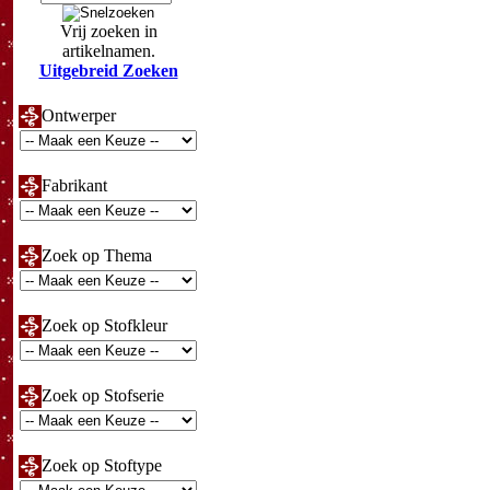
Vrij zoeken in
artikelnamen.
Uitgebreid Zoeken
Ontwerper
Fabrikant
Zoek op Thema
Zoek op Stofkleur
Zoek op Stofserie
Zoek op Stoftype