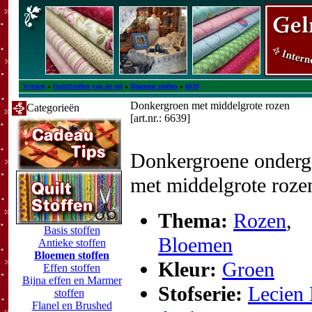
Winkel
»
QuiltStoffen van de rol
»
Bloemen stoffen
»
6639
Donkergroen met middelgrote rozen
Categorieën
[art.nr.: 6639]
Donkergroene onderg
met middelgrote roze
Thema:
Rozen
,
Basis stoffen
Bloemen
Antieke stoffen
Bloemen stoffen
Kleur:
Groen
Effen stoffen
Bijna effen en Marmer
Stofserie:
Lecien 
stoffen
Flanel en Brushed