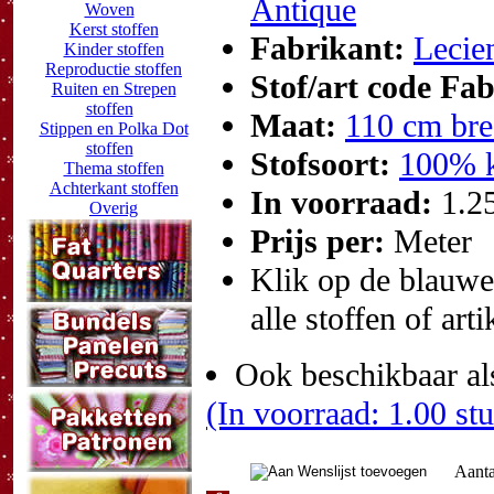
Antique
Woven
Kerst stoffen
Fabrikant:
Lecie
Kinder stoffen
Reproductie stoffen
Stof/art code Fa
Ruiten en Strepen
stoffen
Maat:
110 cm bre
Stippen en Polka Dot
stoffen
Stofsoort:
100% k
Thema stoffen
Achterkant stoffen
In voorraad:
1.2
Overig
Prijs per:
Meter
Klik op de blauwe t
alle stoffen of art
Ook beschikbaar al
(In voorraad: 1.00 st
Aanta