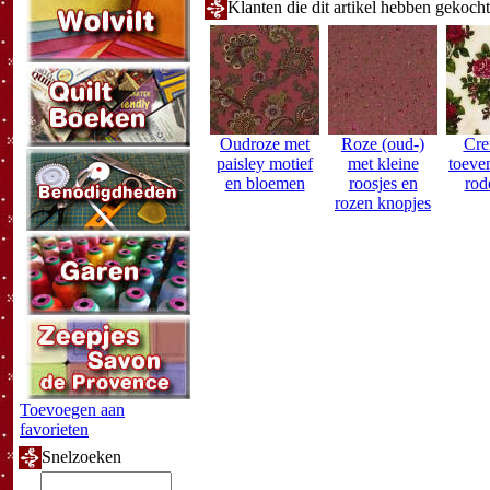
Klanten die dit artikel hebben gekoch
Oudroze met
Roze (oud-)
Cre
paisley motief
met kleine
toeve
en bloemen
roosjes en
rod
rozen knopjes
Toevoegen aan
favorieten
Snelzoeken