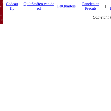
Cadeau
QuiltStoffen van de
Panelen en
|
|
FatQuarters
|
|
Tip
rol
Precuts
Copyright 