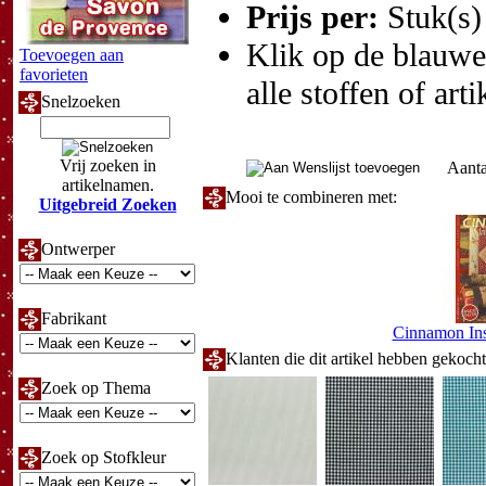
Prijs per:
Stuk(s)
Klik op de blauwe t
Toevoegen aan
favorieten
alle stoffen of art
Snelzoeken
Vrij zoeken in
Aanta
artikelnamen.
Mooi te combineren met:
Uitgebreid Zoeken
Ontwerper
Fabrikant
Cinnamon Ins
Klanten die dit artikel hebben gekoch
Zoek op Thema
Zoek op Stofkleur