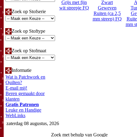
Grijs met fijn
Zwart
A
wit streepje FQ
Geweven
Tur
Zoek op Stofserie
Ruiten (ca 2,5
Ge
mm streep) FQ
Ruite
mm st
Zoek op Stoftype
Zoek op Stofmaat
Informatie
Wat is Patchwork en
Quilten?
E-mail mij!
Beren gemaakt door
klanten
Gratis Patronen
Leuke en Handige
WebLinks
zaterdag 08 augustus, 2026
Zoek met behulp van Google