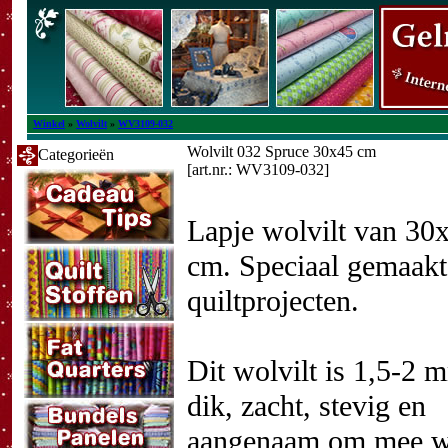
Winkel
»
Wolvilt
»
WV3109-032
Wolvilt 032 Spruce 30x45 cm
Categorieën
[art.nr.: WV3109-032]
Lapje wolvilt van 30
cm. Speciaal gemaakt
quiltprojecten.
Dit wolvilt is 1,5-2 
dik, zacht, stevig en
aangenaam om mee we