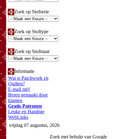
Zoek op Stofserie
Zoek op Stoftype
Zoek op Stofmaat
Informatie
Wat is Patchwork en
Quilten?
E-mail mij!
Beren gemaakt door
klanten
Gratis Patronen
Leuke en Handige
WebLinks
vrijdag 07 augustus, 2026
Zoek met behulp van Google