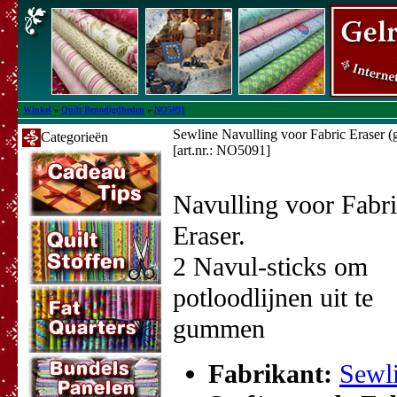
Winkel
»
Quilt Benodigdheden
»
NO5091
Sewline Navulling voor Fabric Eraser (
Categorieën
[art.nr.: NO5091]
Navulling voor Fabr
Eraser.
2 Navul-sticks om
potloodlijnen uit te
gummen
Fabrikant:
Sewl