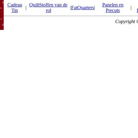
Cadeau
QuiltStoffen van de
Panelen en
|
|
FatQuarters
|
|
Tip
rol
Precuts
Copyright 