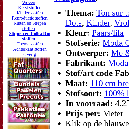
Woven
Kerst stoffen
Thema:
Ton sur t
Kinder stoffen
Reproductie stoffen
Dots
,
Kinder
,
Vrol
Ruiten en Strepen
stoffen
Kleur:
Paars/lila
Stippen en Polka Dot
stoffen
Stofserie:
Moda G
Thema stoffen
Achterkant stoffen
Ontwerper:
Me &
Overig
Fabrikant:
Moda 
Stof/art code Fa
Maat:
110 cm bre
Stofsoort:
100% k
In voorraad:
4.2
Prijs per:
Meter
Klik op de blauwe t