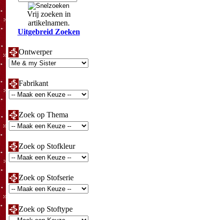
Vrij zoeken in
artikelnamen.
Uitgebreid Zoeken
Ontwerper
Fabrikant
Zoek op Thema
Zoek op Stofkleur
Zoek op Stofserie
Zoek op Stoftype