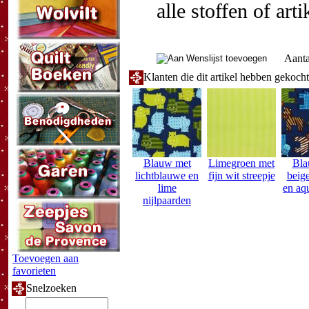
alle stoffen of art
Aanta
Klanten die dit artikel hebben gekoch
Blauw met
Limegroen met
Bla
lichtblauwe en
fijn wit streepje
beig
lime
en aq
nijlpaarden
Toevoegen aan
favorieten
Snelzoeken