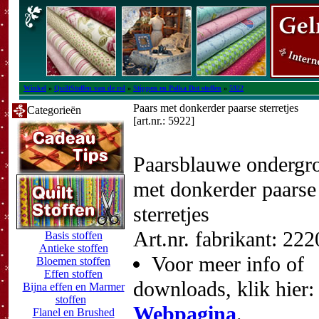
Winkel
»
QuiltStoffen van de rol
»
Stippen en Polka Dot stoffen
»
5922
Paars met donkerder paarse sterretjes
Categorieën
[art.nr.: 5922]
Paarsblauwe ondergr
met donkerder paarse
sterretjes
Art.nr. fabrikant: 22
Basis stoffen
Antieke stoffen
Voor meer info of
Bloemen stoffen
Effen stoffen
downloads, klik hier:
Bijna effen en Marmer
stoffen
Webpagina
.
Flanel en Brushed