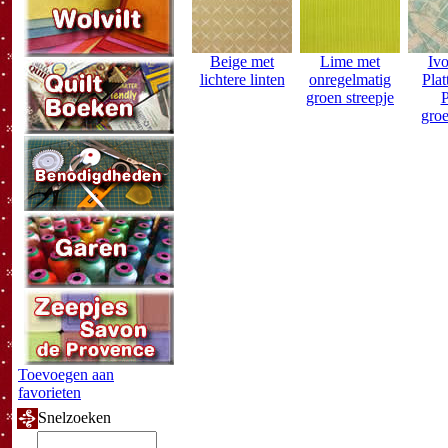
Beige met
Lime met
Ivo
lichtere linten
onregelmatig
Pla
groen streepje
P
gro
Toevoegen aan
favorieten
Snelzoeken