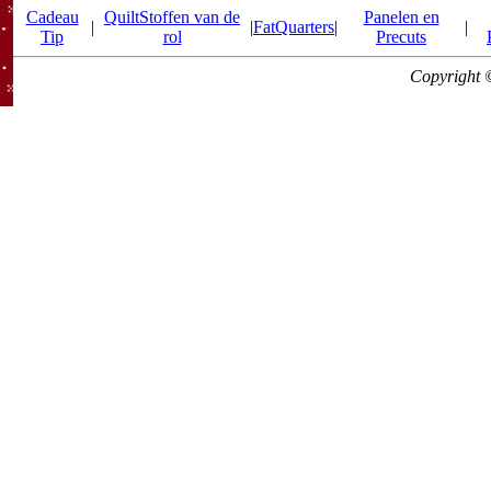
Cadeau
QuiltStoffen van de
Panelen en
|
|
FatQuarters
|
|
Tip
rol
Precuts
Copyright 