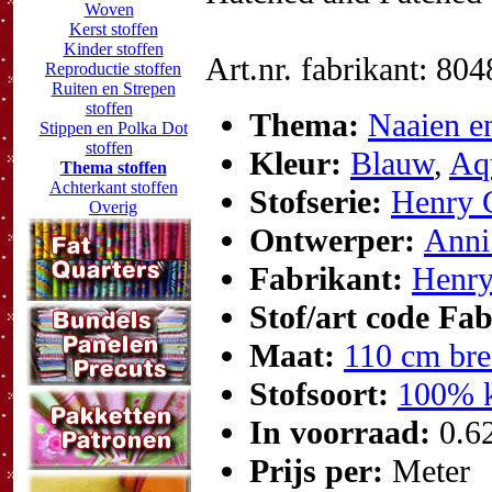
Woven
Kerst stoffen
Kinder stoffen
Art.nr. fabrikant: 80
Reproductie stoffen
Ruiten en Strepen
stoffen
Thema:
Naaien en
Stippen en Polka Dot
stoffen
Kleur:
Blauw
,
Aq
Thema stoffen
Achterkant stoffen
Stofserie:
Henry G
Overig
Ontwerper:
Anni
Fabrikant:
Henry
Stof/art code Fa
Maat:
110 cm bre
Stofsoort:
100% k
In voorraad:
0.6
Prijs per:
Meter