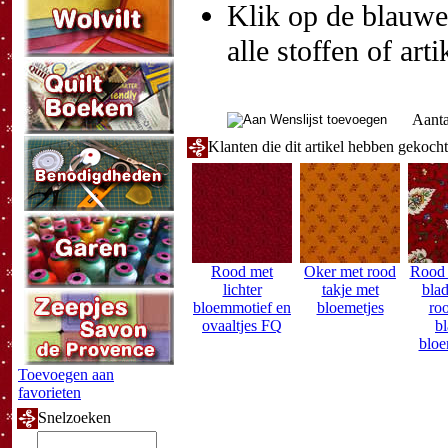
Klik op de blauwe t
alle stoffen of art
Aanta
Klanten die dit artikel hebben gekoch
Rood met
Oker met rood
Rood 
lichter
takje met
bla
bloemmotief en
bloemetjes
ro
ovaaltjes FQ
b
blo
Toevoegen aan
favorieten
Snelzoeken