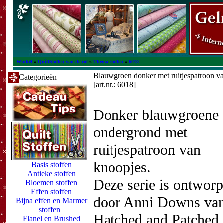
Winkel
»
QuiltStoffen van de rol
»
Thema stoffen
»
6018
Blauwgroen donker met ruitjespatroon v
Categorieën
[art.nr.: 6018]
Donker blauwgroene
ondergrond met
ruitjespatroon van
knoopjes.
Basis stoffen
Antieke stoffen
Deze serie is ontwor
Bloemen stoffen
Effen stoffen
door Anni Downs va
Bijna effen en Marmer
stoffen
Hatched and Patched
Flanel en Brushed