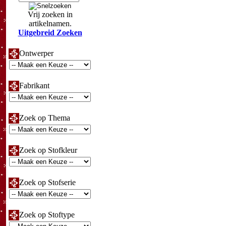
Vrij zoeken in
artikelnamen.
Uitgebreid Zoeken
Ontwerper
Fabrikant
Zoek op Thema
Zoek op Stofkleur
Zoek op Stofserie
Zoek op Stoftype