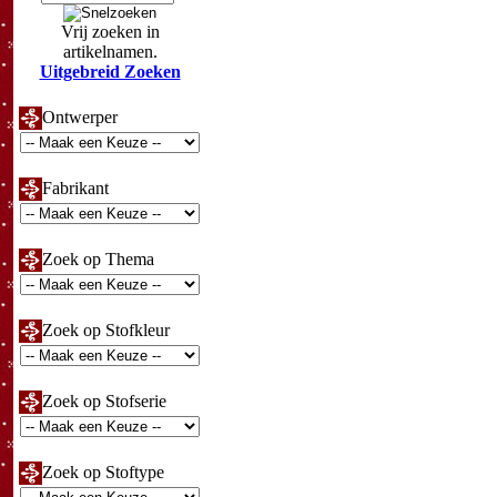
Vrij zoeken in
artikelnamen.
Uitgebreid Zoeken
Ontwerper
Fabrikant
Zoek op Thema
Zoek op Stofkleur
Zoek op Stofserie
Zoek op Stoftype