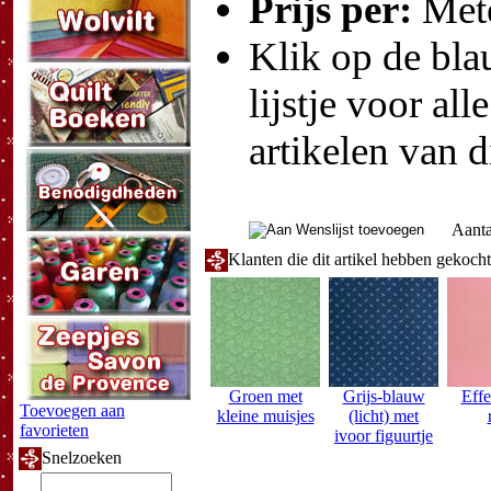
Prijs per:
Met
Klik op de blau
lijstje voor all
artikelen van d
Aanta
Klanten die dit artikel hebben gekoch
Groen met
Grijs-blauw
Effe
Toevoegen aan
kleine muisjes
(licht) met
favorieten
ivoor figuurtje
Snelzoeken