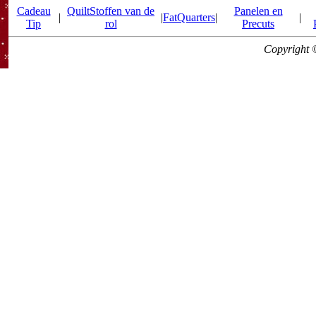
Cadeau
QuiltStoffen van de
Panelen en
|
|
FatQuarters
|
|
Tip
rol
Precuts
Copyright 