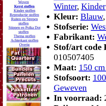
Woven
Winter
,
Kinder
Kerst stoffen
Kinder stoffen
Kleur:
Blauw
Reproductie stoffen
Ruiten en Strepen
stoffen
Stofserie:
West
Stippen en Polka Dot
stoffen
Fabrikant:
We
Thema stoffen
Achterkant stoffen
Stof/art code
Overig
010507405
Maat:
150 cm
Stofsoort:
100
Geweven
In voorraad: