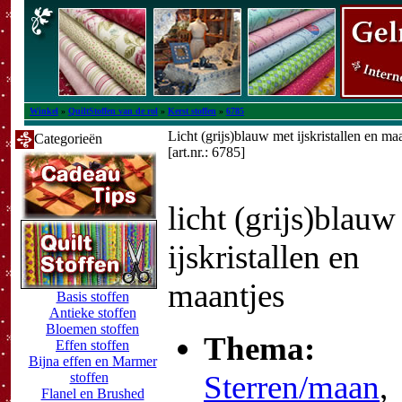
Winkel
»
QuiltStoffen van de rol
»
Kerst stoffen
»
6785
Licht (grijs)blauw met ijskristallen en ma
Categorieën
[art.nr.: 6785]
licht (grijs)blauw
ijskristallen en
maantjes
Basis stoffen
Antieke stoffen
Bloemen stoffen
Thema:
Effen stoffen
Bijna effen en Marmer
Sterren/maan
,
stoffen
Flanel en Brushed