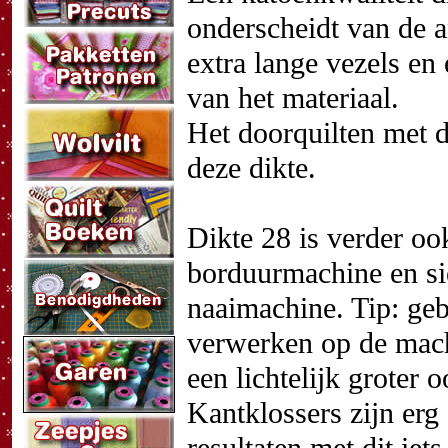
onderscheidt van de 
extra lange vezels en
van het materiaal.
Het doorquilten met d
deze dikte.
Dikte 28 is verder oo
borduurmachine en si
naaimachine. Tip: geb
verwerken op de mach
een lichtelijk groter o
Kantklossers zijn erg