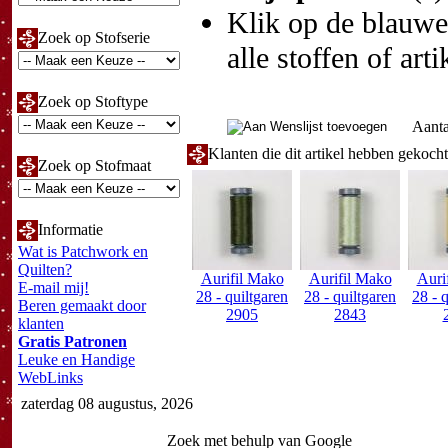
Klik op de blauwe t
Zoek op Stofserie
alle stoffen of art
Zoek op Stoftype
Aanta
Klanten die dit artikel hebben gekoch
Zoek op Stofmaat
Informatie
Wat is Patchwork en
Quilten?
Aurifil Mako
Aurifil Mako
Auri
E-mail mij!
28 - quiltgaren
28 - quiltgaren
28 - 
Beren gemaakt door
2905
2843
klanten
Gratis Patronen
Leuke en Handige
WebLinks
zaterdag 08 augustus, 2026
Zoek met behulp van Google