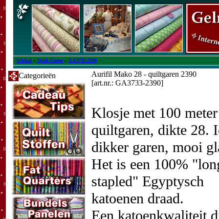
Winkel
»
Quilt Garen
»
GA3733-2390
Aurifil Mako 28 - quiltgaren 2390
Categorieën
[art.nr.: GA3733-2390]
Klosje met 100 meter
quiltgaren, dikte 28. I
dikker garen, mooi gl
Het is een 100% "lon
stapled" Egyptysch
katoenen draad.
Een katoenkwaliteit di