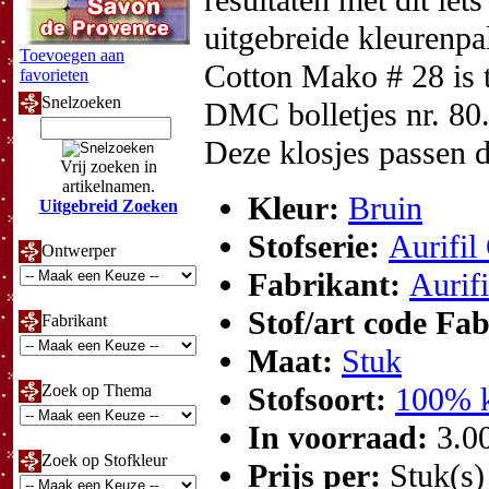
resultaten met dit iet
uitgebreide kleurenpa
Toevoegen aan
Cotton Mako # 28 is t
favorieten
Snelzoeken
DMC bolletjes nr. 80
Deze klosjes passen 
Vrij zoeken in
artikelnamen.
Kleur:
Bruin
Uitgebreid Zoeken
Stofserie:
Aurifil
Ontwerper
Fabrikant:
Aurifi
Stof/art code Fa
Fabrikant
Maat:
Stuk
Zoek op Thema
Stofsoort:
100% k
In voorraad:
3.0
Zoek op Stofkleur
Prijs per:
Stuk(s)