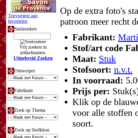
Op de extra foto's sta
Toevoegen aan
patroon meer recht d
favorieten
Snelzoeken
Fabrikant:
Marti
Stof/art code F
Vrij zoeken in
artikelnamen.
Maat:
Stuk
Uitgebreid Zoeken
Stofsoort:
n.v.t.
Ontwerper
In voorraad:
5.
Prijs per:
Stuk(s
Fabrikant
Klik op de blauwe 
Zoek op Thema
voor alle stoffen 
soort.
Zoek op Stofkleur