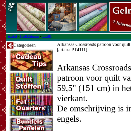
Winkel
»
Quilt Patronen
»
PT4111
Arkansas Crossroads patroon voor quil
Categorieën
[art.nr.: PT4111]
Arkansas Crossroad
patroon voor quilt v
59,5" (151 cm) in he
vierkant.
De omschrijving is i
engels.