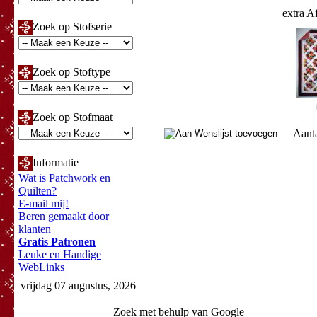
extra A
Zoek op Stofserie
Zoek op Stoftype
Zoek op Stofmaat
Aant
Informatie
Wat is Patchwork en
Quilten?
E-mail mij!
Beren gemaakt door
klanten
Gratis Patronen
Leuke en Handige
WebLinks
vrijdag 07 augustus, 2026
Zoek met behulp van Google