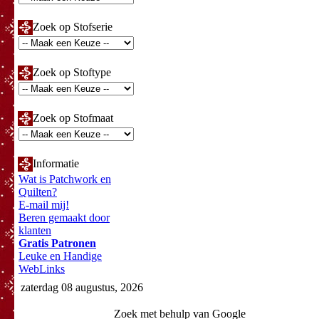
Zoek op Stofserie
Zoek op Stoftype
Zoek op Stofmaat
Informatie
Wat is Patchwork en
Quilten?
E-mail mij!
Beren gemaakt door
klanten
Gratis Patronen
Leuke en Handige
WebLinks
zaterdag 08 augustus, 2026
Zoek met behulp van Google