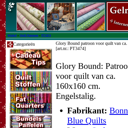
Winkel
»
Quilt Patronen
»
PT3474
Glory Bound patroon voor quilt van ca
Categorieën
[art.nr.: PT3474]
Glory Bound: Patro
voor quilt van ca.
160x160 cm.
Engelstalig.
Fabrikant:
Bonn
Blue Quilts