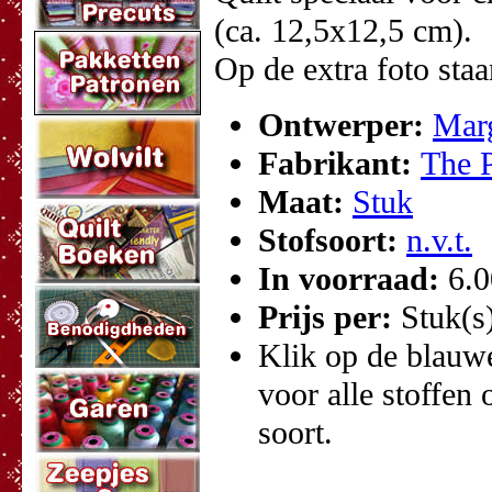
(ca. 12,5x12,5 cm).
Op de extra foto sta
Ontwerper:
Mar
Fabrikant:
The P
Maat:
Stuk
Stofsoort:
n.v.t.
In voorraad:
6.
Prijs per:
Stuk(s
Klik op de blauwe 
voor alle stoffen 
soort.