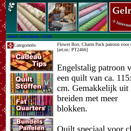
Winkel
»
Quilt Patronen
»
PT2466
Flower Box; Charm Pack patroon voor 
Categorieën
[art.nr.: PT2466]
Engelstalig patroon 
een quilt van ca. 11
cm. Gemakkelijk uit 
breiden met meer
blokken.
Quilt speciaal voor 