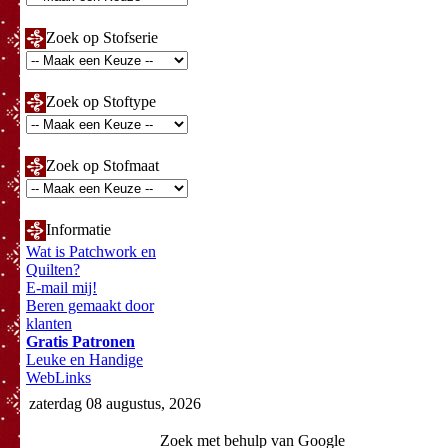
Zoek op Stofserie
Zoek op Stoftype
Zoek op Stofmaat
Informatie
Wat is Patchwork en
Quilten?
E-mail mij!
Beren gemaakt door
klanten
Gratis Patronen
Leuke en Handige
WebLinks
zaterdag 08 augustus, 2026
Zoek met behulp van Google