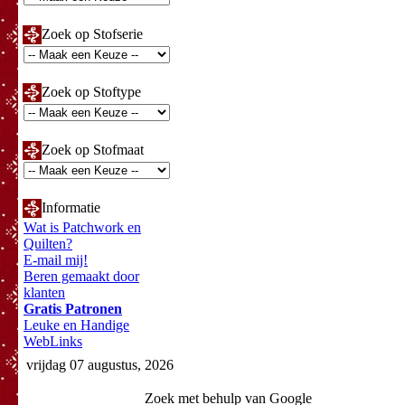
Zoek op Stofserie
Zoek op Stoftype
Zoek op Stofmaat
Informatie
Wat is Patchwork en
Quilten?
E-mail mij!
Beren gemaakt door
klanten
Gratis Patronen
Leuke en Handige
WebLinks
vrijdag 07 augustus, 2026
Zoek met behulp van Google