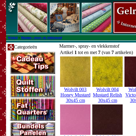
Winkel
»
Marmer-, spray- en vlekkenstof
Marmer-, spray- en vlekkenstof
Categorieën
Artikel
1
tot en met
7
(van
7
artikelen)
Wolvilt 003
Wolvilt 004
Wol
Honey Mustard
Mustard Relish
Victo
30x45 cm
30x45 cm
30