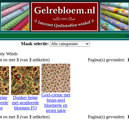
Uw
Maak selectie:
sty Winds
ot en met
3
(van
3
artikelen)
Pagina(s) gevonden:
Geel-creme met
eige
Donker beige
bruin-geel
eerde
met gestileerde
bloemetje en
en
bloemen FQ
groen takje
ot en met
3
(van
3
artikelen)
Pagina(s) gevonden: