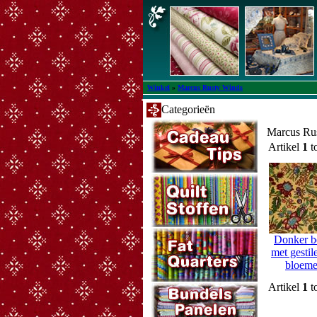
Winkel
»
Marcus Rusty Winds
Categorieën
Marcus Ru
Artikel
1
t
Donker b
met gestil
bloem
Artikel
1
t