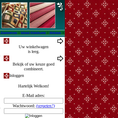
 Klantgegevens
|
Inhoud Winkelwagen
|
Afrekenen
::
Winkelwagen
Uw winkelwagen
is leeg.
1
Ontwerpmuur
Bekijk of uw keuze goed
combineert.
Inloggen
Hartelijk Welkom!
E-Mail adres:
Wachtwoord:
(vergeten?)
1