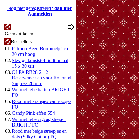
Nog niet geregistreerd?
dan hier
Aanmelden
Mijn Wenslijst
Geen artikelen
Bestsellers
01.
Patroon Beer 'Brommetje' ca.
20 cm hoog
02.
Stevige kunststof quilt liniaal
15 x 30 cm
03.
OLFA RB28-2 - 2
Reservemessen voor Roterend
Snijmes 28 mm
04.
Wit met felle harten BRIGHT
FQ
05.
Rood met kransjes van roosjes
FQ
06.
Candy Pink effen 554
07.
Wit met felle zigzag strepen
BRIGHT FQ
08.
Rood met beige streepjes en
dots (Silky Cotton) FQ