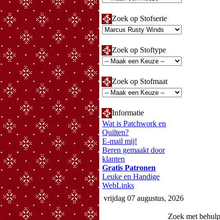
Zoek op Stofserie
Zoek op Stoftype
Zoek op Stofmaat
Informatie
Wat is Patchwork en
Quilten?
E-mail mij!
Beren gemaakt door
klanten
Gratis Patronen
Leuke en Handige
WebLinks
vrijdag 07 augustus, 2026
Zoek met behul