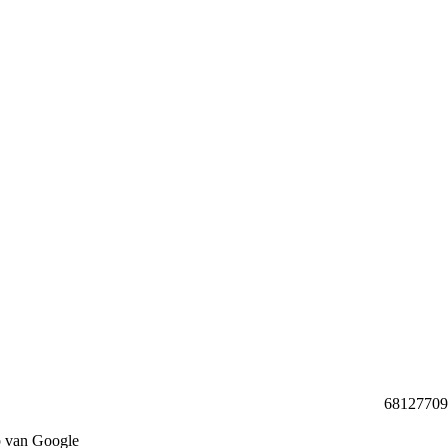
68127709 b
p van Google