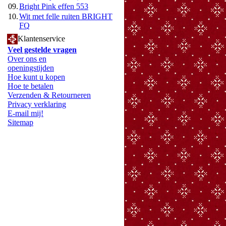
09.
Bright Pink effen 553
10.
Wit met felle ruiten BRIGHT
FQ
Klantenservice
Veel gestelde vragen
Over ons en
openingstijden
Hoe kunt u kopen
Hoe te betalen
Verzenden & Retourneren
Privacy verklaring
E-mail mij!
Sitemap