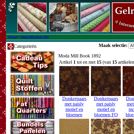
Winkel
»
Moda Mill Book 1892
Maak selectie:
Categorieën
Moda Mill Book 1892
Artikel
1
tot en met
15
(van
15
artikelen
Donkerpaars
Donkerpaars
Don
met paisly
met paisly
met
motief en
motief en
mo
bloemen
bloemen FQ
blo