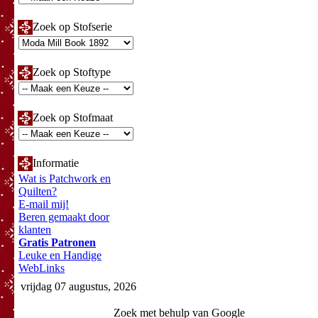
Zoek op Stofserie
Zoek op Stoftype
Zoek op Stofmaat
Informatie
Wat is Patchwork en
Quilten?
E-mail mij!
Beren gemaakt door
klanten
Gratis Patronen
Leuke en Handige
WebLinks
vrijdag 07 augustus, 2026
Zoek met behulp van Google