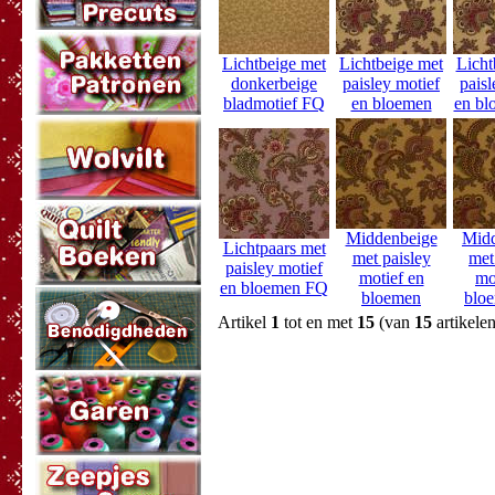
Lichtbeige met
Lichtbeige met
Licht
donkerbeige
paisley motief
paisl
bladmotief FQ
en bloemen
en b
Middenbeige
Mid
Lichtpaars met
met paisley
met
paisley motief
motief en
mo
en bloemen FQ
bloemen
blo
Artikel
1
tot en met
15
(van
15
artikelen