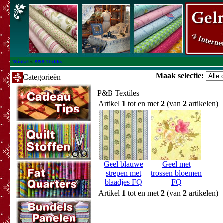
Winkel
»
P&B Textiles
Maak selectie:
Categorieën
P&B Textiles
Artikel
1
tot en met
2
(van
2
artikelen)
Geel blauwe
Geel met
strepen met
trossen bloemen
blaadjes FQ
FQ
Artikel
1
tot en met
2
(van
2
artikelen)