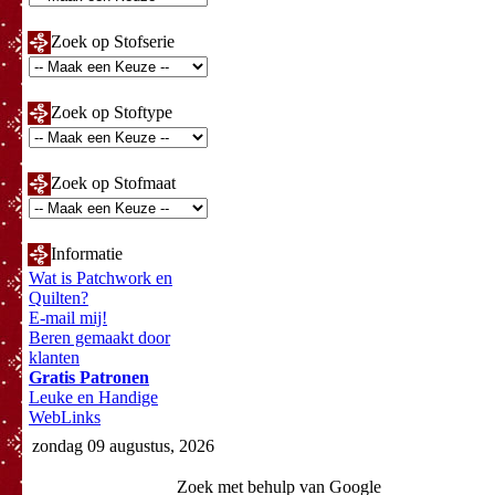
Zoek op Stofserie
Zoek op Stoftype
Zoek op Stofmaat
Informatie
Wat is Patchwork en
Quilten?
E-mail mij!
Beren gemaakt door
klanten
Gratis Patronen
Leuke en Handige
WebLinks
zondag 09 augustus, 2026
Zoek met behulp van Google