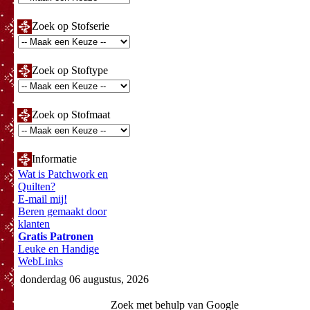
Zoek op Stofserie
Zoek op Stoftype
Zoek op Stofmaat
Informatie
Wat is Patchwork en
Quilten?
E-mail mij!
Beren gemaakt door
klanten
Gratis Patronen
Leuke en Handige
WebLinks
donderdag 06 augustus, 2026
Zoek met behulp van Google