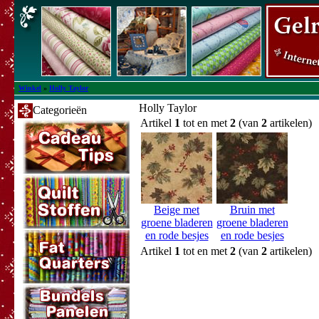
Winkel
»
Holly Taylor
Holly Taylor
Categorieën
Artikel
1
tot en met
2
(van
2
artikelen)
Beige met
Bruin met
groene bladeren
groene bladeren
en rode besjes
en rode besjes
Artikel
1
tot en met
2
(van
2
artikelen)