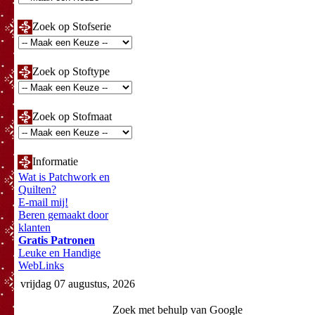
Zoek op Stofserie
Zoek op Stoftype
Zoek op Stofmaat
Informatie
Wat is Patchwork en
Quilten?
E-mail mij!
Beren gemaakt door
klanten
Gratis Patronen
Leuke en Handige
WebLinks
vrijdag 07 augustus, 2026
Zoek met behulp van Google