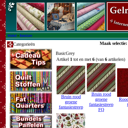
Winkel
»
BasicGrey
Maak selectie:
Categorieën
BasicGrey
Artikel
1
tot en met
6
(van
6
artikelen)
Bruin rood
Bruin rood
groene
Rood
groene
fantasiestreep
fantasiestreep
FQ