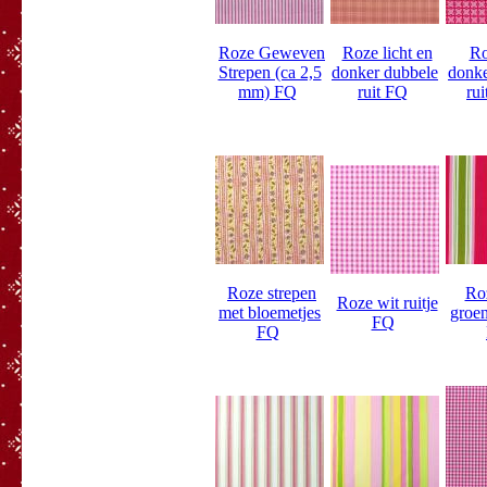
Roze Geweven
Roze licht en
Ro
Strepen (ca 2,5
donker dubbele
donke
mm) FQ
ruit FQ
rui
Roze strepen
Roz
Roze wit ruitje
met bloemetjes
groen
FQ
FQ