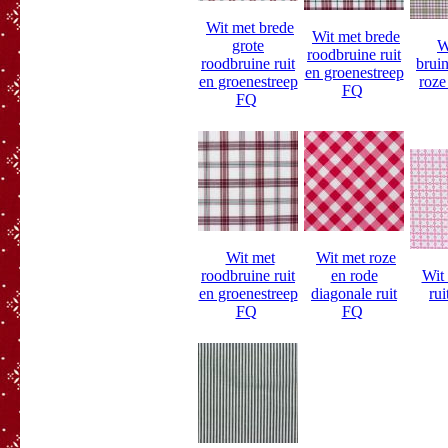
Wit met brede
Wit met brede
grote
W
roodbruine ruit
roodbruine ruit
bruin
en groenestreep
en groenestreep
roze
FQ
FQ
Wit met
Wit met roze
roodbruine ruit
en rode
Wit
en groenestreep
diagonale ruit
rui
FQ
FQ