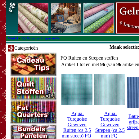
Winkel
»
FQ Ruiten en Strepen stoffen
Maak selectie
Categorieën
FQ Ruiten en Strepen stoffen
Artikel
1
tot en met
96
(van
96
artikelen
Aqua-
Aqua-
Bauw 
Turquoise
Turquoise
grijz
Geweven
Geweven
stree
Ruiten (ca 2,5
Strepen (ca 2,5
mm streep) FQ
mm) FQ