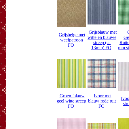
Grijsblauw met
Grijsbeige met
witte en blauwe
Ge
weefpatroon
streep (ca
Ruite
FQ
13mm) FQ
mm st
Groen, blauw
Ivoor met
Ivoo
geel witte streep
blauw rode ruit
str
FQ
FQ