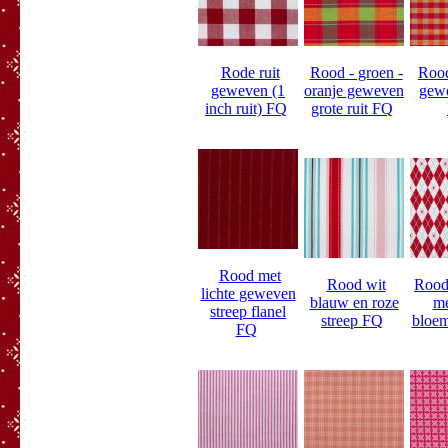
Rode ruit
Rood - groen -
Rood
geweven (1
oranje geweven
gewe
inch ruit) FQ
grote ruit FQ
Rood met
Rood wit
Rood 
lichte geweven
blauw en roze
me
streep flanel
streep FQ
bloem
FQ