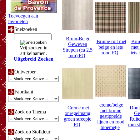
Toevoegen aan
favorieten
Snelzoeken
Bruin-Beige
Bruine ruit met
Brui
Geweven
beige en iets
met 
Vrij zoeken in
Strepen (ca 2,5
rood FQ
iets
artikelnamen.
mm) FQ
Uitgebreid Zoeken
Ontwerper
Fabrikant
creme/beige
Creme met
Donk
met bruine
Zoek op Thema
onregelmatig
Ge
gestippelde
groen streepje
Ruite
lijnen en rood
FQ
mm st
bloemetje
Zoek op Stofkleur