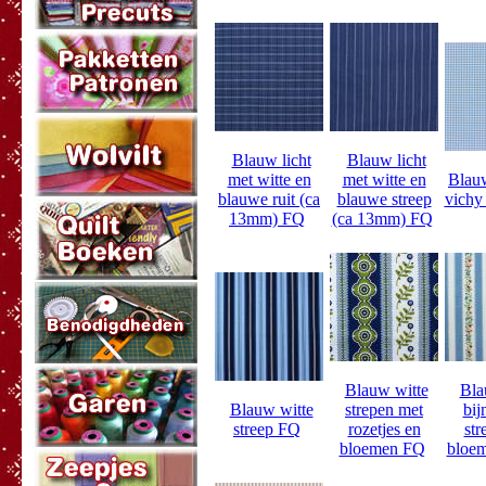
Blauw licht
Blauw licht
met witte en
met witte en
Blauw
blauwe ruit (ca
blauwe streep
vichy 
13mm) FQ
(ca 13mm) FQ
Blauw witte
Bla
Blauw witte
strepen met
bij
streep FQ
rozetjes en
str
bloemen FQ
bloem