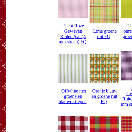
Licht Roze
Li
Geweven
Lime groene
onre
Ruiten (ca 2,5
ruit FQ
groen
mm streep) FQ
Offwhite met
Oranje blauw
Ge
groene en
en groene ruit
Ruite
blauwe strepen
FQ
mm st