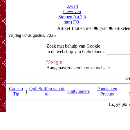
Zwart
Geweven
Strepen (ca 2,5
mm) FQ
Artikel
1
tot en met
96
(van
96
artikelen
vrijdag 07 augustus, 2026
Zoek met behulp van Google
in de webshop van Gelrebloem:
Aangepast zoeken in onze website
Ge
Cadeau
QuiltStoffen van de
Panelen en
|
|
FatQuarters
|
|
Tip
rol
Precuts
Copyright 