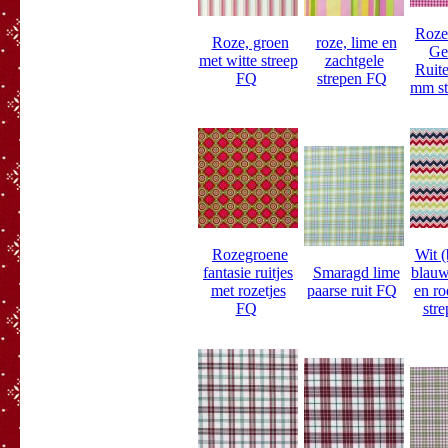
Roze
Roze, groen
roze, lime en
Ge
met witte streep
zachtgele
Ruite
FQ
strepen FQ
mm st
Rozegroene
Wit (
fantasie ruitjes
Smaragd lime
blauw
met rozetjes
paarse ruit FQ
en ro
FQ
str