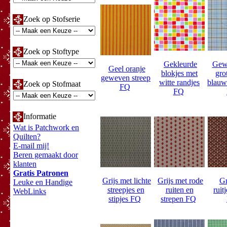
Zoek op Stofserie
Zoek op Stoftype
Gekleurde
Gewe
Geel oranje
blokjes met
grot
geweven streep
witte randjes
blauw
Zoek op Stofmaat
FQ
FQ
Informatie
Wat is Patchwork en
Quilten?
E-mail mij!
Beren gemaakt door
klanten
Gratis Patronen
Grijs met lichte
Grijs met rode
Gr
Leuke en Handige
streepjes en
ruiten en
ruit
WebLinks
stipjes FQ
strepen FQ