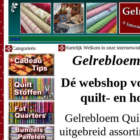
Winkel
Hartelijk Welkom in onze internetwink
Categorieën
Gelrebloem
Dé webshop v
quilt- en 
Gelrebloem Quil
uitgebreid assort