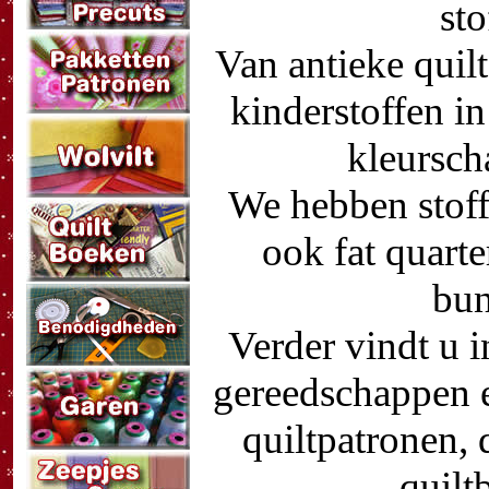
sto
Van antieke quilt
kinderstoffen i
kleursch
We hebben stoff
ook fat quarte
bun
Verder vindt u 
gereedschappen 
quiltpatronen, 
quilt