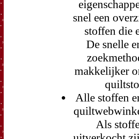
eigenschappe
snel een overz
stoffen die 
De snelle e
zoekmethod
makkelijker o
quiltst
Alle stoffen e
quiltwebwinkel
Als stoff
uitverkocht zi