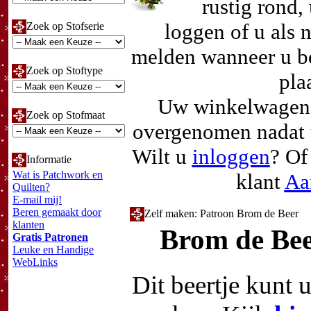
rustig rond, 
loggen of u als 
Zoek op Stofserie
melden wanneer u bes
Zoek op Stoftype
pla
Uw winkelwagen 
Zoek op Stofmaat
overgenomen nadat u
Wilt u
inloggen
? Of
Informatie
Wat is Patchwork en
klant
Aa
Quilten?
E-mail mij!
Beren gemaakt door
Zelf maken: Patroon Brom de Beer
klanten
Brom de Be
Gratis Patronen
Leuke en Handige
WebLinks
Dit beertje kunt u