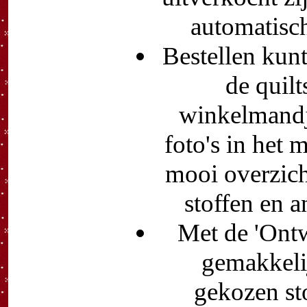
automatisch
Bestellen kun
de quilt
winkelmandje
foto's in het
mooi overzic
stoffen en 
Met de 'Ont
gemakkelij
gekozen st