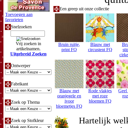
Een greep uit onze collectie
Toevoegen aan
favorieten
Snelzoeken
Vrij zoeken in
Bruin ruitje,
Blauw met
Bru
artikelnamen.
print FQ
circustent FQ
sti
Uitgebreid Zoeken
cirk
Ontwerper
Fabrikant
Blauw met
Rode vlakjes
Geel 
oranjegele en
met roze
ro
ivoor
bloemen FQ
Zoek op Thema
bloemetjes FQ
Hartelijk we
Zoek op Stofkleur