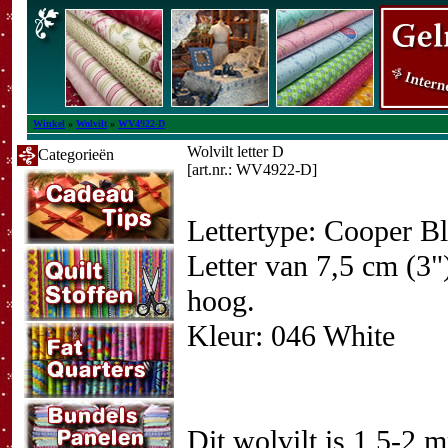
Winkel
»
Wolvilt
»
WV4922-D
Wolvilt letter D
Categorieën
[art.nr.: WV4922-D]
Lettertype: Cooper B
Letter van 7,5 cm (3"
hoog.
Kleur: 046 White
Dit wolvilt is 1,5-2 m