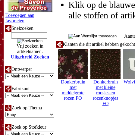
Klik op de blauwe t
alle stoffen of art
Toevoegen aan
favorieten
Snelzoeken
Aanta
Klanten die dit artikel hebben gekoch
Vrij zoeken in
artikelnamen.
Uitgebreid Zoeken
Ontwerper
Donkerbruin
Donkerbruin
Wolvil
met
met kleine
Fabrikant
middelgrote
roosjes en
rozen FQ
rozenknopjes
FQ
Zoek op Thema
Zoek op Stofkleur