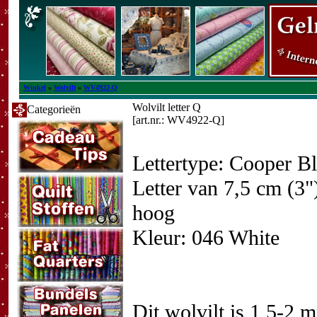
Winkel
»
Wolvilt
»
WV4922-Q
Wolvilt letter Q
Categorieën
[art.nr.: WV4922-Q]
Lettertype: Cooper B
Letter van 7,5 cm (3"
hoog
Kleur: 046 White
Dit wolvilt is 1,5-2 m