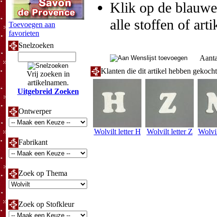
Klik op de blauwe t
alle stoffen of art
Toevoegen aan
favorieten
Snelzoeken
Aanta
Klanten die dit artikel hebben gekoch
Vrij zoeken in
artikelnamen.
Uitgebreid Zoeken
Ontwerper
Wolvilt letter H
Wolvilt letter Z
Wolvil
Fabrikant
Zoek op Thema
Zoek op Stofkleur